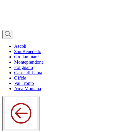
Ascoli
San Benedetto
Grottammare
Monteprandone
Folignano
Castel di Lama
Offida
Val Tronto
Area Montana