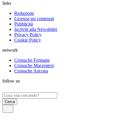
links
Redazione
Licenza sui contenuti
Pubblicità
Iscriviti alla Newsletter
Privacy Policy
Cookie Policy
network
Cronache Fermane
Cronache Maceratesi
Cronache Ancona
follow us
Ricerca
per: