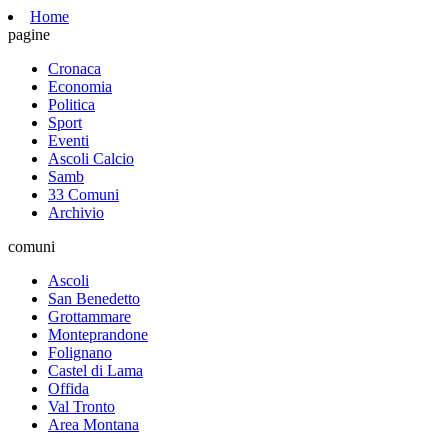
Home
pagine
Cronaca
Economia
Politica
Sport
Eventi
Ascoli Calcio
Samb
33 Comuni
Archivio
comuni
Ascoli
San Benedetto
Grottammare
Monteprandone
Folignano
Castel di Lama
Offida
Val Tronto
Area Montana