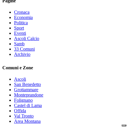
Pagine
Cronaca
Economia
Politica
Sport
Eventi
Ascoli Calcio
Samb
33 Comuni
Archivio
Comuni e Zone
Ascoli
San Benedetto
Grottammare
Monteprandone
Folignano
Castel di Lama
Offida
Val Tronto
Area Montana