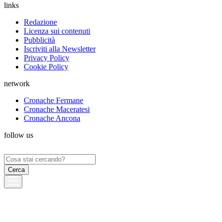
links
Redazione
Licenza sui contenuti
Pubblicità
Iscriviti alla Newsletter
Privacy Policy
Cookie Policy
network
Cronache Fermane
Cronache Maceratesi
Cronache Ancona
follow us
Ricerca
per: