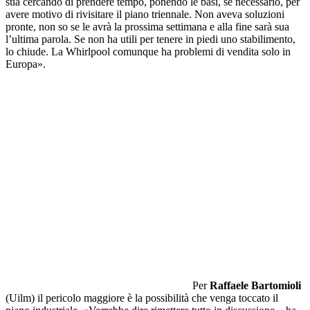
stia cercando di prendere tempo, ponendo le basi, se necessario, per
avere motivo di rivisitare il piano triennale. Non aveva soluzioni
pronte, non so se le avrà la prossima settimana e alla fine sarà sua
l’ultima parola. Se non ha utili per tenere in piedi uno stabilimento,
lo chiude. La Whirlpool comunque ha problemi di vendita solo in
Europa».
Per
Raffaele Bartomioli
(Uilm) il pericolo maggiore è la possibilità che venga toccato il