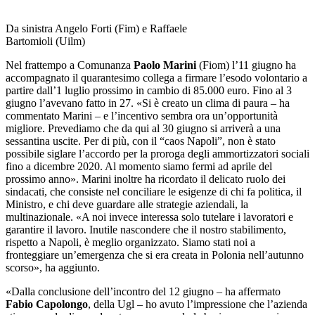
Da sinistra Angelo Forti (Fim) e Raffaele
Bartomioli (Uilm)
Nel frattempo a Comunanza
Paolo Marini
(Fiom)
l’11 giugno ha
accompagnato il quarantesimo collega a firmare l’esodo volontario a
partire dall’1 luglio prossimo in cambio di 85.000 euro. Fino al 3
giugno l’avevano fatto in 27. «Si è creato un clima di paura – ha
commentato Marini – e l’incentivo sembra ora un’opportunità
migliore. Prevediamo che da qui al 30 giugno si arriverà a una
sessantina uscite. Per di più, con il “caos Napoli”, non è stato
possibile siglare l’accordo per la proroga degli ammortizzatori sociali
fino a dicembre 2020. Al momento siamo fermi ad aprile del
prossimo anno». Marini inoltre ha ricordato il delicato ruolo dei
sindacati, che consiste nel conciliare le esigenze di chi fa politica, il
Ministro, e chi deve guardare alle strategie aziendali, la
multinazionale. «A noi invece interessa solo tutelare i lavoratori e
garantire il lavoro. Inutile nascondere che il nostro stabilimento,
rispetto a Napoli, è meglio organizzato. Siamo stati noi a
fronteggiare un’emergenza che si era creata in Polonia nell’autunno
scorso», ha aggiunto.
«Dalla conclusione dell’incontro del 12 giugno – ha affermato
Fabio Capolongo
, della Ugl – ho avuto l’impressione che l’azienda