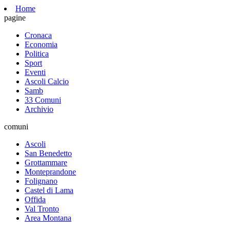
Home
pagine
Cronaca
Economia
Politica
Sport
Eventi
Ascoli Calcio
Samb
33 Comuni
Archivio
comuni
Ascoli
San Benedetto
Grottammare
Monteprandone
Folignano
Castel di Lama
Offida
Val Tronto
Area Montana