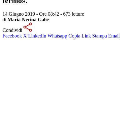
fermo».
14 Giugno 2019 - Ore 08:42
-
673 letture
di
Maria Nerina Galiè
Condividi
Facebook
X
LinkedIn
Whatsapp
Copia Link
Stampa
Email