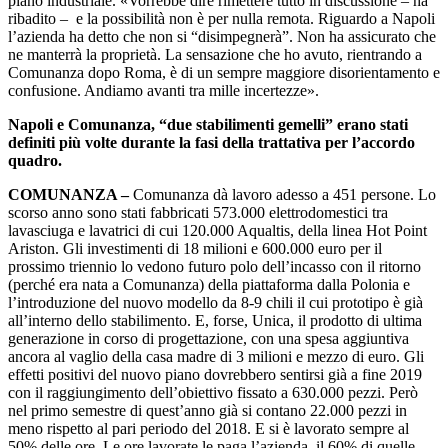
piano industriale. «Vorrebbe dire rimettere tutto in discussione – ha
ribadito –
e la possibilità non è per nulla remota. Riguardo a Napoli
l’azienda ha detto che non si “disimpegnerà”. Non ha assicurato che
ne manterrà la proprietà. La sensazione che ho avuto, rientrando a
Comunanza dopo Roma, è di un sempre maggiore disorientamento e
confusione. Andiamo avanti tra mille incertezze».
Napoli e Comunanza, “due stabilimenti gemelli” erano stati
definiti più volte durante la fasi della trattativa per l’accordo
quadro.
COMUNANZA –
Comunanza dà lavoro adesso a 451 persone. Lo
scorso anno sono stati fabbricati 573.000 elettrodomestici tra
lavasciuga e lavatrici di cui 120.000 Aqualtis, della linea Hot Point
Ariston. Gli investimenti di 18 milioni e 600.000 euro per il
prossimo triennio lo vedono futuro polo dell’incasso con il ritorno
(perché era nata a Comunanza) della piattaforma dalla Polonia e
l’introduzione del nuovo modello da 8-9 chili il cui prototipo è già
all’interno dello stabilimento. E, forse, Unica, il prodotto di ultima
generazione in corso di progettazione, con una spesa aggiuntiva
ancora al vaglio della casa madre di 3 milioni e mezzo di euro. Gli
effetti positivi del nuovo piano dovrebbero sentirsi già a fine 2019
con il raggiungimento dell’obiettivo fissato a 630.000 pezzi. Però
nel primo semestre di quest’anno già si contano 22.000 pezzi in
meno rispetto al pari periodo del 2018. E si è lavorato sempre al
50% delle ore. Le ore lavorate le paga l’azienda, il 60% di quelle