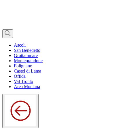
Ascoli
San Benedetto
Grottammare
Monteprandone
Folignano
Castel di Lama
Offida
Val Tronto
Area Montana