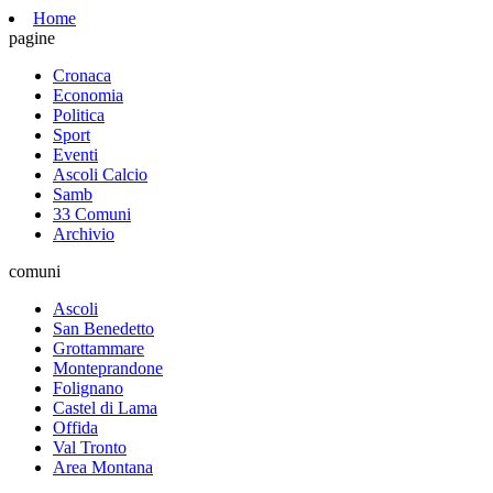
Home
pagine
Cronaca
Economia
Politica
Sport
Eventi
Ascoli Calcio
Samb
33 Comuni
Archivio
comuni
Ascoli
San Benedetto
Grottammare
Monteprandone
Folignano
Castel di Lama
Offida
Val Tronto
Area Montana