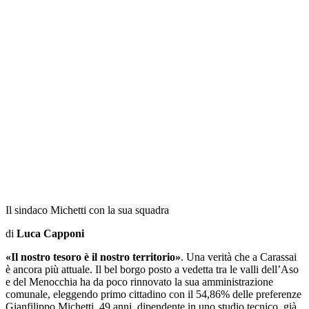
Il sindaco Michetti con la sua squadra
di
Luca Capponi
«Il nostro tesoro è il nostro territorio»
. Una verità che a Carassai
è ancora più attuale. Il bel borgo posto a vedetta tra le valli dell’Aso
e del Menocchia ha da poco rinnovato la sua amministrazione
comunale, eleggendo primo cittadino con il 54,86% delle preferenze
Gianfilippo Michetti, 49 anni, dipendente in uno studio tecnico, già