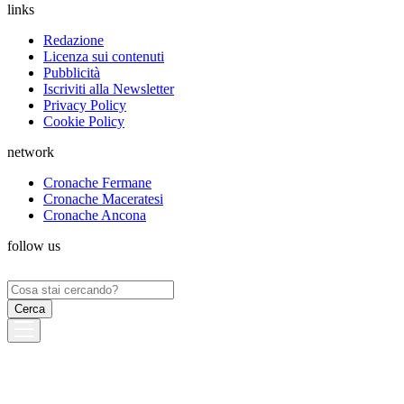
links
Redazione
Licenza sui contenuti
Pubblicità
Iscriviti alla Newsletter
Privacy Policy
Cookie Policy
network
Cronache Fermane
Cronache Maceratesi
Cronache Ancona
follow us
Ricerca
per: