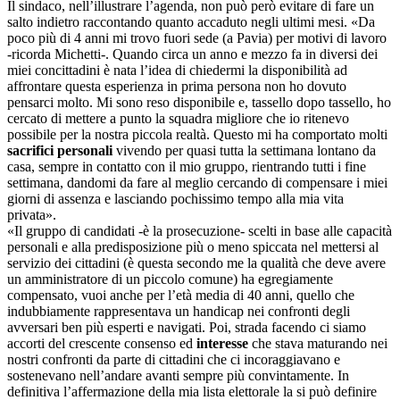
Il sindaco, nell’illustrare l’agenda, non può però evitare di fare un
salto indietro raccontando quanto accaduto negli ultimi mesi. «Da
poco più di 4 anni mi trovo fuori sede (a Pavia) per motivi di lavoro
-ricorda Michetti-. Quando circa un anno e mezzo fa in diversi dei
miei concittadini è nata l’idea di chiedermi la disponibilità ad
affrontare questa esperienza in prima persona non ho dovuto
pensarci molto. Mi sono reso disponibile e, tassello dopo tassello, ho
cercato di mettere a punto la squadra migliore che io ritenevo
possibile per la nostra piccola realtà. Questo mi ha comportato molti
sacrifici personali
vivendo per quasi tutta la settimana lontano da
casa, sempre in contatto con il mio gruppo, rientrando tutti i fine
settimana, dandomi da fare al meglio cercando di compensare i miei
giorni di assenza e lasciando pochissimo tempo alla mia vita
privata».
«Il gruppo di candidati -è la prosecuzione- scelti in base alle capacità
personali e alla predisposizione più o meno spiccata nel mettersi al
servizio dei cittadini (è questa secondo me la qualità che deve avere
un amministratore di un piccolo comune) ha egregiamente
compensato, vuoi anche per l’età media di 40 anni, quello che
indubbiamente rappresentava un handicap nei confronti degli
avversari ben più esperti e navigati. Poi, strada facendo ci siamo
accorti del crescente consenso ed
interesse
che stava maturando nei
nostri confronti da parte di cittadini che ci incoraggiavano e
sostenevano nell’andare avanti sempre più convintamente. In
definitiva l’affermazione della mia lista elettorale la si può definire