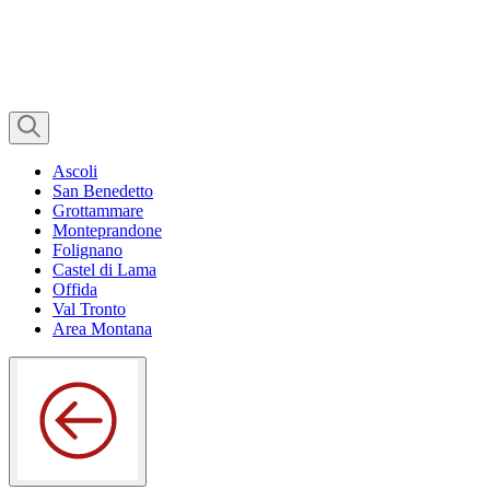
Ascoli
San Benedetto
Grottammare
Monteprandone
Folignano
Castel di Lama
Offida
Val Tronto
Area Montana