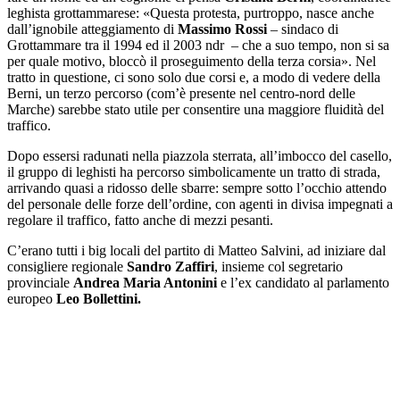
leghista grottammarese: «Questa protesta, purtroppo, nasce anche
dall’ignobile atteggiamento di
Massimo Rossi
– sindaco di
Grottammare tra il 1994 ed il 2003 ndr – che a suo tempo, non si sa
per quale motivo, bloccò il proseguimento della terza corsia». Nel
tratto in questione, ci sono solo due corsi e, a modo di vedere della
Berni, un terzo percorso (com’è presente nel centro-nord delle
Marche) sarebbe stato utile per consentire una maggiore fluidità del
traffico.
Dopo essersi radunati nella piazzola sterrata, all’imbocco del casello,
il gruppo di leghisti ha percorso simbolicamente un tratto di strada,
arrivando quasi a ridosso delle sbarre: sempre sotto l’occhio attendo
del personale delle forze dell’ordine, con agenti in divisa impegnati a
regolare il traffico, fatto anche di mezzi pesanti.
C’erano tutti i big locali del partito di Matteo Salvini, ad iniziare dal
consigliere regionale
Sandro Zaffiri
, insieme col segretario
provinciale
Andrea Maria Antonini
e l’ex candidato al parlamento
europeo
Leo Bollettini.