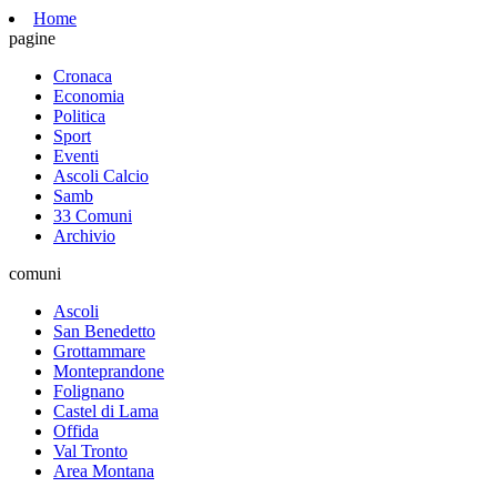
Home
pagine
Cronaca
Economia
Politica
Sport
Eventi
Ascoli Calcio
Samb
33 Comuni
Archivio
comuni
Ascoli
San Benedetto
Grottammare
Monteprandone
Folignano
Castel di Lama
Offida
Val Tronto
Area Montana