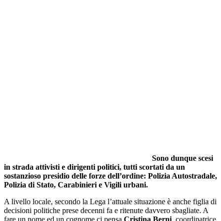
Sono dunque scesi
in strada attivisti e dirigenti politici, tutti scortati da un
sostanzioso presidio delle forze dell’ordine: Polizia Autostradale,
Polizia di Stato, Carabinieri e Vigili urbani.
A livello locale, secondo la Lega l’attuale situazione è anche figlia di
decisioni politiche prese decenni fa e ritenute davvero sbagliate. A
fare un nome ed un cognome ci pensa
Cristina Berni
, coordinatrice