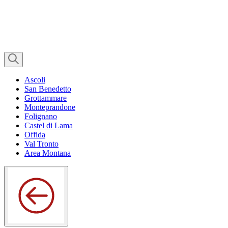
Ascoli
San Benedetto
Grottammare
Monteprandone
Folignano
Castel di Lama
Offida
Val Tronto
Area Montana