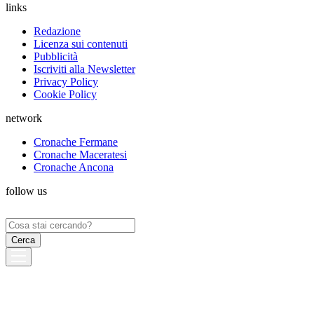
links
Redazione
Licenza sui contenuti
Pubblicità
Iscriviti alla Newsletter
Privacy Policy
Cookie Policy
network
Cronache Fermane
Cronache Maceratesi
Cronache Ancona
follow us
Ricerca
per: