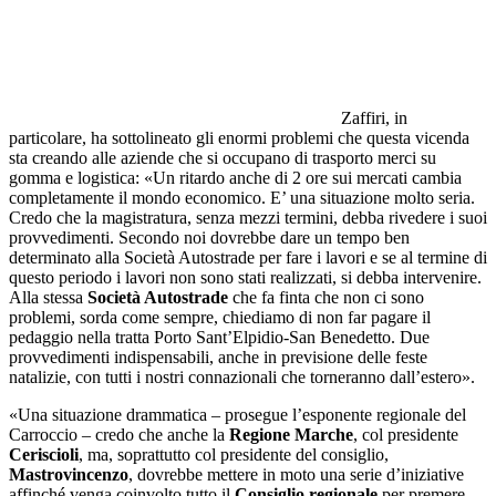
Zaffiri, in
particolare, ha sottolineato gli enormi problemi che questa vicenda
sta creando alle aziende che si occupano di trasporto merci su
gomma e logistica: «Un ritardo anche di 2 ore sui mercati cambia
completamente il mondo economico. E’ una situazione molto seria.
Credo che la magistratura, senza mezzi termini, debba rivedere i suoi
provvedimenti. Secondo noi dovrebbe dare un tempo ben
determinato alla Società Autostrade per fare i lavori e se al termine di
questo periodo i lavori non sono stati realizzati, si debba intervenire.
Alla stessa
Società Autostrade
che fa finta che non ci sono
problemi, sorda come sempre, chiediamo di non far pagare il
pedaggio nella tratta Porto Sant’Elpidio-San Benedetto. Due
provvedimenti indispensabili, anche in previsione delle feste
natalizie, con tutti i nostri connazionali che torneranno dall’estero».
«Una situazione drammatica – prosegue l’esponente regionale del
Carroccio – credo che anche la
Regione Marche
, col presidente
Ceriscioli
, ma, soprattutto col presidente del consiglio,
Mastrovincenzo
, dovrebbe mettere in moto una serie d’iniziative
affinché venga coinvolto tutto il
Consiglio regionale
per premere