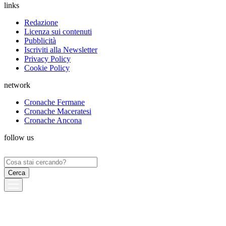
links
Redazione
Licenza sui contenuti
Pubblicità
Iscriviti alla Newsletter
Privacy Policy
Cookie Policy
network
Cronache Fermane
Cronache Maceratesi
Cronache Ancona
follow us
Ricerca
per: