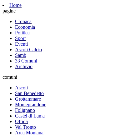
Home
pagine
Cronaca
Economia
Politica
Sport
Eventi
Ascoli Calcio
Samb
33 Comuni
Archivio
comuni
Ascoli
San Benedetto
Grottammare
Monteprandone
Folignano
Castel di Lama
Offida
Val Tronto
Area Montana