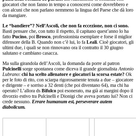
giocatori che non fanno in tempo a conoscersi come dovrebbero e
con alcuni che non parlano nemmeno la lingua del Paese che dà loro
da mangiare.
Le “bandiere”? Nell’Ascoli, che non fa eccezione, non ci sono.
Basti pensare che, con tutto il rispetto, il capitano quest’anno lo ha
fatto
Pucino
, poi
Brosco
, professionista esemplare e forse il miglior
difensore della B. Quando non c’è lui, lo fa
Leali
. Cioè giocatori, gli
ultimi due, i quali se non rinnovano ora il contratto il 30 giugno
salutano e cambiano casacca.
Ma sulla girandola dell’Ascoli, la domanda da porre al patron
Pulcinelli
sorge spontanea come diceva il grande giornalista
Antonio
Lubrano
:
chi ha scelto allenatore e giocatori la scorsa estate?
Ok
per le foto di rito, con sciarpa rigorosamente tenuta a due – giocatore
e dirigente – e sorriso a 32 denti (che poi diventano 64), ma chi ha
operato? L’allora ds
Bifulco
poi esonerato, ma già ai margini dopo il
divorzio estivo tra Pulcinelli e Dionigi che aveva portato lui? Non ci
crede nessuno.
Errare humanum est, perseverare autem
diabolicum.