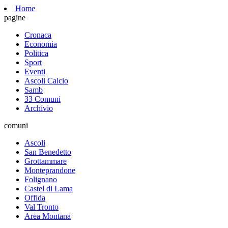
Home
pagine
Cronaca
Economia
Politica
Sport
Eventi
Ascoli Calcio
Samb
33 Comuni
Archivio
comuni
Ascoli
San Benedetto
Grottammare
Monteprandone
Folignano
Castel di Lama
Offida
Val Tronto
Area Montana