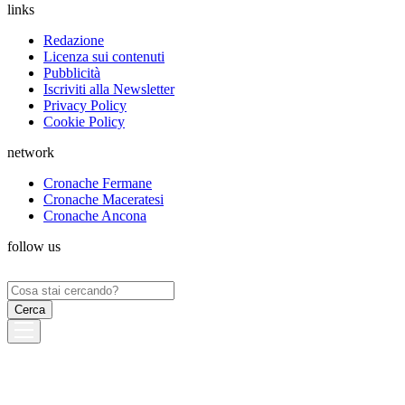
links
Redazione
Licenza sui contenuti
Pubblicità
Iscriviti alla Newsletter
Privacy Policy
Cookie Policy
network
Cronache Fermane
Cronache Maceratesi
Cronache Ancona
follow us
Ricerca
per: