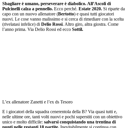
Sbagliare è umano, perseverare è diabolico. All’Ascoli di
Pulcinelli calza a pennello.
Ecco perché.
Estate 2020.
Si riparte da
capo con un nuovo allenatore (
Bertotto
) e quasi tutti giocatori
nuovi. Le cose vanno malissimo e si cerca di rimediare con la scelta
(rivelatasi infelice) di
Delio Rossi
. Altro giro, altra giostra. Come
l’anno prima. Via Delio Rossi ed ecco
Sottil.
L’ex allenatore Zanetti e l’ex ds Tesoro
E i giocatori della squadra cenerentola della B? Via quasi tutti e,
nelle ultime ore, tanti volti nuovi e pochi superstiti con un obiettivo
unico e molto difficile:
salvarsi conquistando una trentina di
punti nelle restanti 18 partite.
Inevitabilmente si continua con