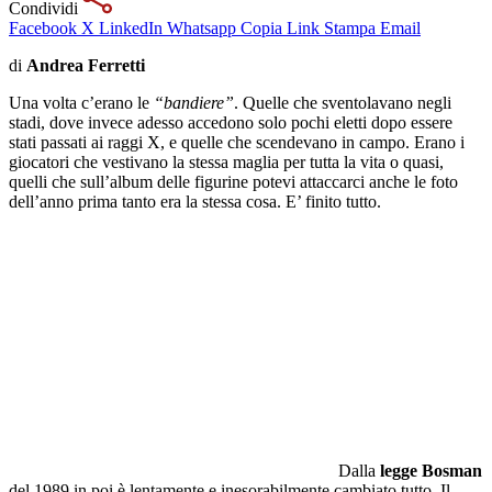
Condividi
Facebook
X
LinkedIn
Whatsapp
Copia Link
Stampa
Email
di
Andrea Ferretti
Una volta c’erano le
“bandiere”
. Quelle che sventolavano negli
stadi, dove invece adesso accedono solo pochi eletti dopo essere
stati passati ai raggi X, e quelle che scendevano in campo. Erano i
giocatori che vestivano la stessa maglia per tutta la vita o quasi,
quelli che sull’album delle figurine potevi attaccarci anche le foto
dell’anno prima tanto era la stessa cosa. E’ finito tutto.
Dalla
legge Bosman
del 1989 in poi è lentamente e inesorabilmente cambiato tutto. Il