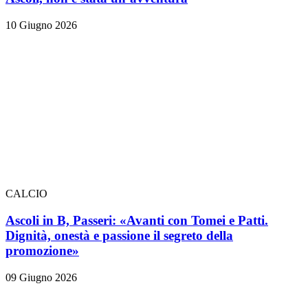
10 Giugno 2026
CALCIO
Ascoli in B, Passeri: «Avanti con Tomei e Patti.
Dignità, onestà e passione il segreto della
promozione»
09 Giugno 2026