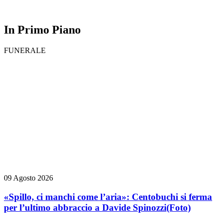
In Primo Piano
FUNERALE
09 Agosto 2026
«Spillo, ci manchi come l’aria»: Centobuchi si ferma
per l’ultimo abbraccio a Davide Spinozzi
(Foto)