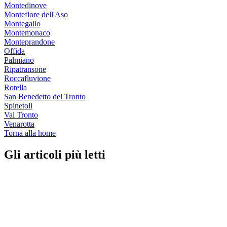
Montedinove
Montefiore dell'Aso
Montegallo
Montemonaco
Monteprandone
Offida
Palmiano
Ripatransone
Roccafluvione
Rotella
San Benedetto del Tronto
Spinetoli
Val Tronto
Venarotta
Torna alla home
Gli articoli più letti