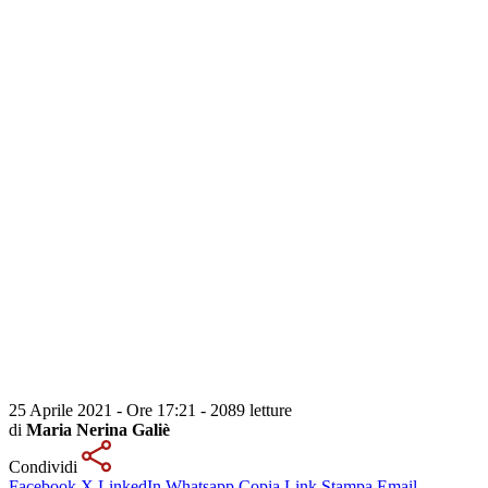
25 Aprile 2021 - Ore 17:21
-
2089 letture
di
Maria Nerina Galiè
Condividi
Facebook
X
LinkedIn
Whatsapp
Copia Link
Stampa
Email