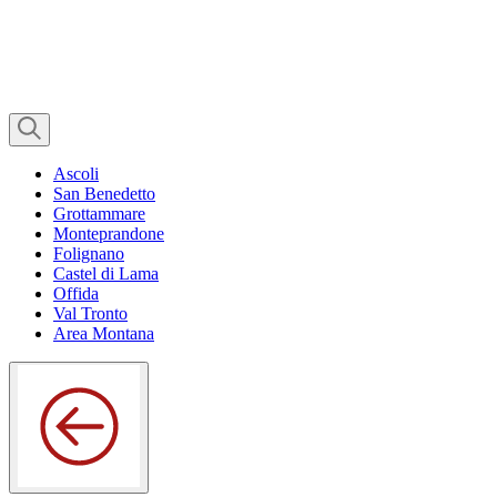
Ascoli
San Benedetto
Grottammare
Monteprandone
Folignano
Castel di Lama
Offida
Val Tronto
Area Montana