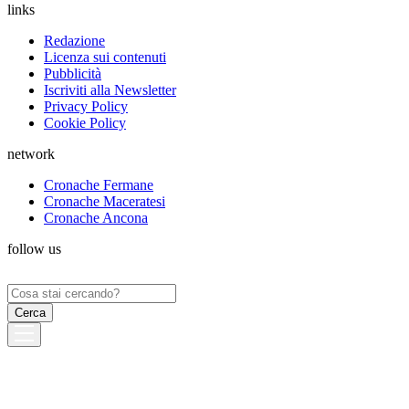
links
Redazione
Licenza sui contenuti
Pubblicità
Iscriviti alla Newsletter
Privacy Policy
Cookie Policy
network
Cronache Fermane
Cronache Maceratesi
Cronache Ancona
follow us
Ricerca
per: