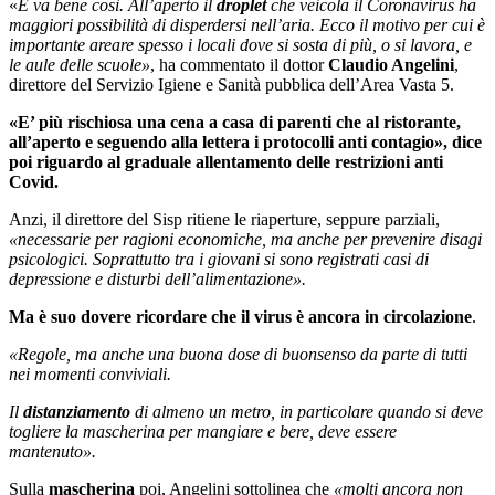
«
E va bene così. All’aperto il
droplet
che veicola il Coronavirus ha
maggiori possibilità di disperdersi nell’aria. Ecco il motivo per cui è
importante areare spesso i locali dove si sosta di più, o si lavora, e
le aule delle scuole»
, ha commentato il dottor
Claudio Angelini
,
direttore del Servizio Igiene e Sanità pubblica dell’Area Vasta 5.
«E’ più rischiosa una cena a casa di parenti che al ristorante,
all’aperto e seguendo alla lettera i protocolli anti contagio», dice
poi riguardo al graduale allentamento delle restrizioni anti
Covid.
Anzi, il direttore del Sisp ritiene le riaperture, seppure parziali,
«necessarie per ragioni economiche, ma anche per prevenire disagi
psicologici. Soprattutto tra i giovani si sono registrati casi di
depressione e disturbi dell’alimentazione».
Ma è suo dovere ricordare che il virus è ancora in circolazione
.
«Regole, ma anche una buona dose di buonsenso da parte di tutti
nei momenti conviviali.
Il
distanziamento
di almeno un metro, in particolare quando si deve
togliere la mascherina per mangiare e bere, deve essere
mantenuto».
Sulla
mascherina
poi, Angelini sottolinea che
«molti ancora non