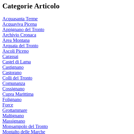
Categorie Articolo
Acquasanta Terme
Acquaviva Picena
Appignano del Tronto
Archivio Cronaca
Area Montana
Arquata del Tronto
Ascoli Piceno
Carassai
Castel di Lama
Castignano
Castorano
Colli del Tronto
Comunanza
Cossignano
Cupra Marittima
Folignano
Force
Grottammare
Maltignano
Massignano
Monsampolo del Tronto
Montalto delle Marche