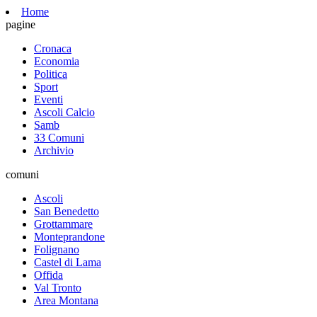
Home
pagine
Cronaca
Economia
Politica
Sport
Eventi
Ascoli Calcio
Samb
33 Comuni
Archivio
comuni
Ascoli
San Benedetto
Grottammare
Monteprandone
Folignano
Castel di Lama
Offida
Val Tronto
Area Montana