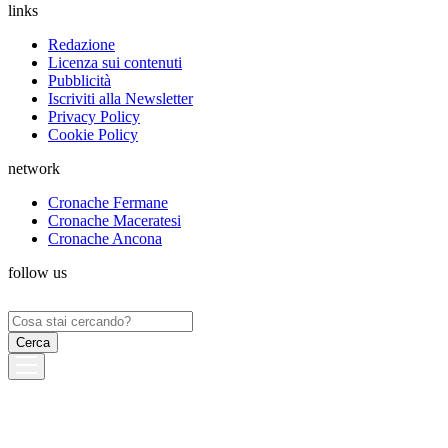
links
Redazione
Licenza sui contenuti
Pubblicità
Iscriviti alla Newsletter
Privacy Policy
Cookie Policy
network
Cronache Fermane
Cronache Maceratesi
Cronache Ancona
follow us
Ricerca
per: