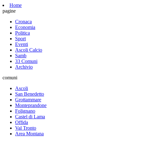
Home
pagine
Cronaca
Economia
Politica
Sport
Eventi
Ascoli Calcio
Samb
33 Comuni
Archivio
comuni
Ascoli
San Benedetto
Grottammare
Monteprandone
Folignano
Castel di Lama
Offida
Val Tronto
Area Montana