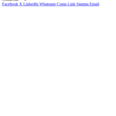
Facebook
X
LinkedIn
Whatsapp
Copia Link
Stampa
Email