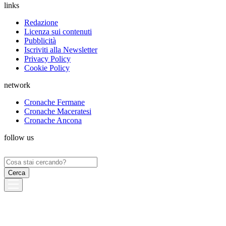
links
Redazione
Licenza sui contenuti
Pubblicità
Iscriviti alla Newsletter
Privacy Policy
Cookie Policy
network
Cronache Fermane
Cronache Maceratesi
Cronache Ancona
follow us
Ricerca
per: