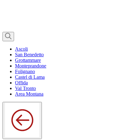
Ascoli
San Benedetto
Grottammare
Monteprandone
Folignano
Castel di Lama
Offida
Val Tronto
Area Montana