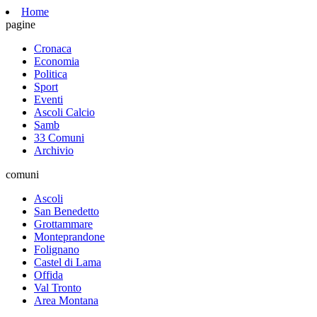
Home
pagine
Cronaca
Economia
Politica
Sport
Eventi
Ascoli Calcio
Samb
33 Comuni
Archivio
comuni
Ascoli
San Benedetto
Grottammare
Monteprandone
Folignano
Castel di Lama
Offida
Val Tronto
Area Montana