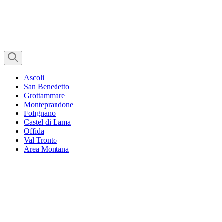
Ascoli
San Benedetto
Grottammare
Monteprandone
Folignano
Castel di Lama
Offida
Val Tronto
Area Montana