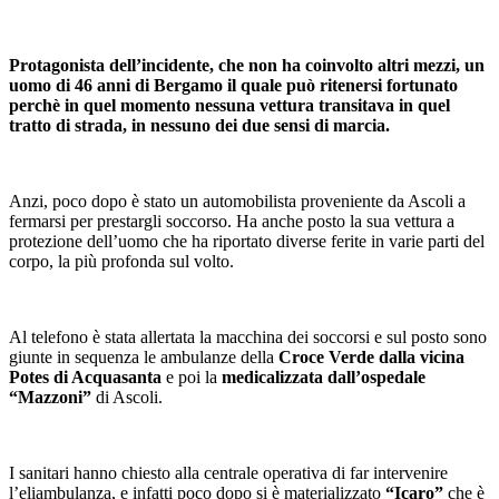
Protagonista dell’incidente, che non ha coinvolto altri mezzi, un
uomo di 46 anni di Bergamo il quale può ritenersi fortunato
perchè in quel momento nessuna vettura transitava in quel
tratto di strada, in nessuno dei due sensi di marcia.
Anzi, poco dopo è stato un automobilista proveniente da Ascoli a
fermarsi per prestargli soccorso. Ha anche posto la sua vettura a
protezione dell’uomo che ha riportato diverse ferite in varie parti del
corpo, la più profonda sul volto.
Al telefono è stata allertata la macchina dei soccorsi e sul posto sono
giunte in sequenza le ambulanze della
Croce Verde dalla vicina
Potes di Acquasanta
e poi la
medicalizzata dall’ospedale
“Mazzoni”
di Ascoli.
I sanitari hanno chiesto alla centrale operativa di far intervenire
l’eliambulanza, e infatti poco dopo si è materializzato
“Icaro”
che è