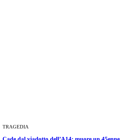
TRAGEDIA
Cade dal viadotto dell’A14: muore un 45enne