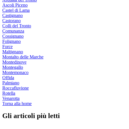
Ascoli Piceno
Castel di Lama
Castignano
Castorano
Colli del Tronto
Comunanza
Cossignano
Folignano
Force
Maltignano
Montalto delle Marche
Montedinove
Montegallo
Montemonaco
Offida
Palmiano
Roccafluvione
Rotella
Venarotta
Torna alla home
Gli articoli più letti