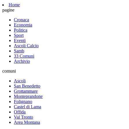
Home
pagine
Cronaca
Economia
Politica
Sport
Eventi
Ascoli Calcio
Samb
33 Comuni
Archivio
comuni
Ascoli
San Benedetto
Grottammare
Monteprandone
Folignano
Castel di Lama
Offida
Val Tronto
Area Montana