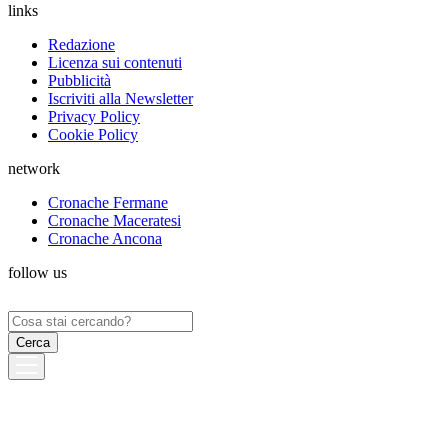
links
Redazione
Licenza sui contenuti
Pubblicità
Iscriviti alla Newsletter
Privacy Policy
Cookie Policy
network
Cronache Fermane
Cronache Maceratesi
Cronache Ancona
follow us
Ricerca
per: