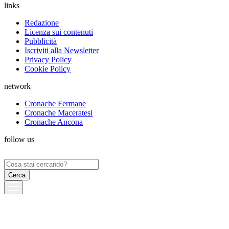
links
Redazione
Licenza sui contenuti
Pubblicità
Iscriviti alla Newsletter
Privacy Policy
Cookie Policy
network
Cronache Fermane
Cronache Maceratesi
Cronache Ancona
follow us
Ricerca
per: