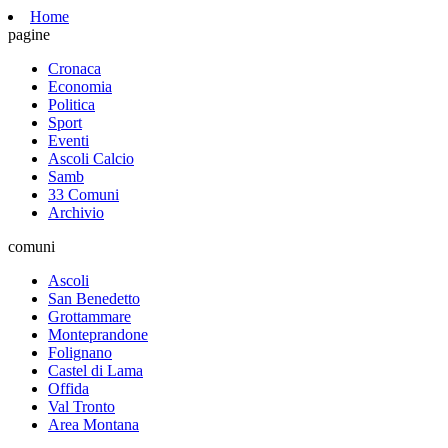
Home
pagine
Cronaca
Economia
Politica
Sport
Eventi
Ascoli Calcio
Samb
33 Comuni
Archivio
comuni
Ascoli
San Benedetto
Grottammare
Monteprandone
Folignano
Castel di Lama
Offida
Val Tronto
Area Montana