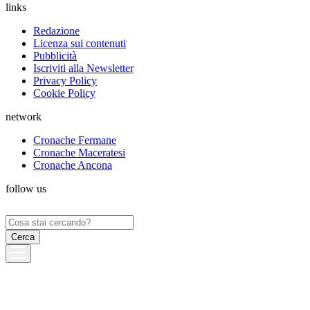
links
Redazione
Licenza sui contenuti
Pubblicità
Iscriviti alla Newsletter
Privacy Policy
Cookie Policy
network
Cronache Fermane
Cronache Maceratesi
Cronache Ancona
follow us
Ricerca
per: