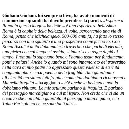
Giuliano Giuliani, lui sempre schivo, ha avuto momenti di
commozione quando ha dovuto prendere la parola.
«Esporre a
Roma in questo luogo –
ha detto
– è una esperienza bellissima.
Roma è la capitale della bellezza. A volte, percorrendo una via di
Roma, penso che Michelangelo, 500-600 anni fa, ha fatto lo stesso
percorso con uno sguardo e una prospettiva come faccio io. Con
Roma Ascoli è unita dalla materia travertino che parla di eternità,
una pietra che col tempo si ossida, si indurisce e regge di più al
tempo. I romani lo sapevano bene e l’hanno usata per fondamenta,
ponti e palazzi. Anche io quando mi sono innamorato del travertino
nella cava di mio padre ho apprezzato questa valenza di eternità
congiunta alla ricerca poetica della fragilità. Tutti guardiamo
all’eternità ma siamo tutti fragili e come tali dobbiamo riconoscerci.
Ma nella fragilità –
ha aggiunto
– c’è anche la bellezza e non la
dobbiamo rifiutare. Le mie sculture parlano di fragilità. E parlano
del paesaggio marchigiano a cui mi ispiro. Non credo che ci sia un
creativo che non abbia guardato al paesaggio marchigiano, cito
Tullio Pericoli ma ce ne sono tanti altri».