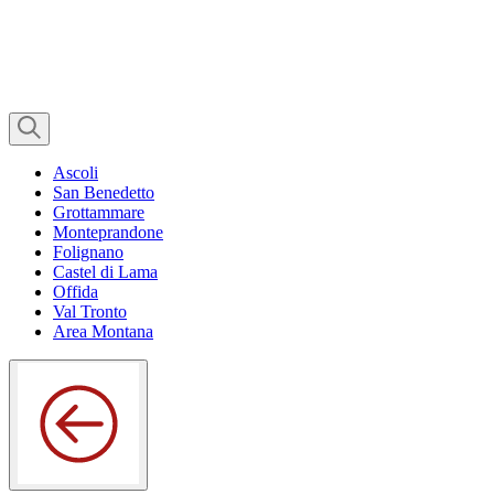
Ascoli
San Benedetto
Grottammare
Monteprandone
Folignano
Castel di Lama
Offida
Val Tronto
Area Montana