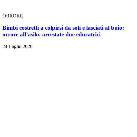
ORRORE
Bimbi costretti a colpirsi da soli e lasciati al buio:
orrore all’asilo, arrestate due educatrici
24 Luglio 2026