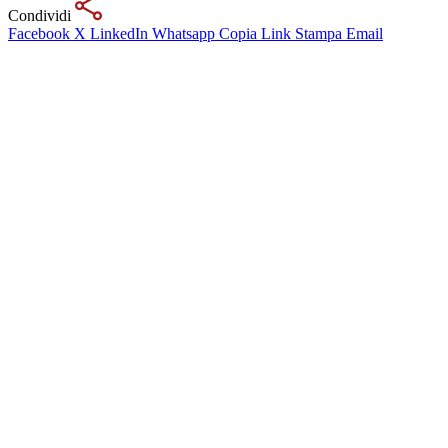
Condividi
Facebook
X
LinkedIn
Whatsapp
Copia Link
Stampa
Email