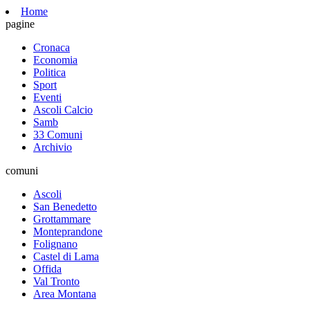
Home
pagine
Cronaca
Economia
Politica
Sport
Eventi
Ascoli Calcio
Samb
33 Comuni
Archivio
comuni
Ascoli
San Benedetto
Grottammare
Monteprandone
Folignano
Castel di Lama
Offida
Val Tronto
Area Montana