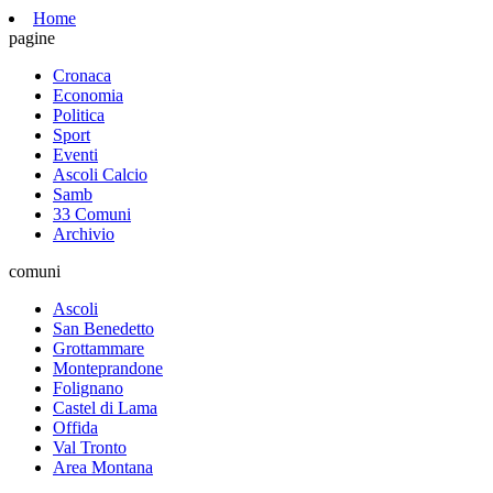
Home
pagine
Cronaca
Economia
Politica
Sport
Eventi
Ascoli Calcio
Samb
33 Comuni
Archivio
comuni
Ascoli
San Benedetto
Grottammare
Monteprandone
Folignano
Castel di Lama
Offida
Val Tronto
Area Montana