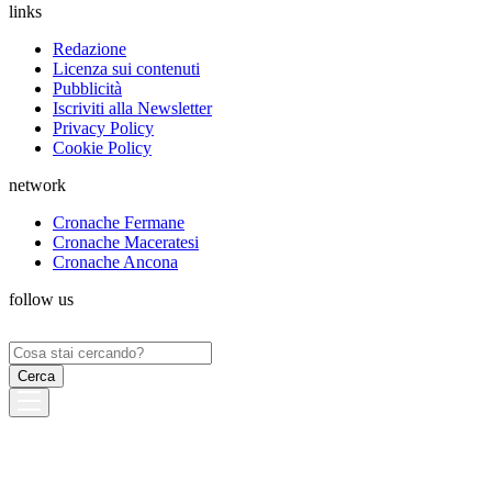
links
Redazione
Licenza sui contenuti
Pubblicità
Iscriviti alla Newsletter
Privacy Policy
Cookie Policy
network
Cronache Fermane
Cronache Maceratesi
Cronache Ancona
follow us
Ricerca
per: