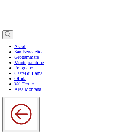
Ascoli
San Benedetto
Grottammare
Monteprandone
Folignano
Castel di Lama
Offida
Val Tronto
Area Montana