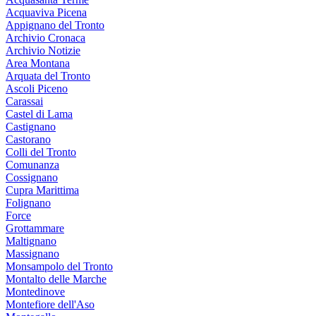
Acquaviva Picena
Appignano del Tronto
Archivio Cronaca
Archivio Notizie
Area Montana
Arquata del Tronto
Ascoli Piceno
Carassai
Castel di Lama
Castignano
Castorano
Colli del Tronto
Comunanza
Cossignano
Cupra Marittima
Folignano
Force
Grottammare
Maltignano
Massignano
Monsampolo del Tronto
Montalto delle Marche
Montedinove
Montefiore dell'Aso