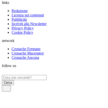
links
Redazione
Licenza sui contenuti
Pubblicità
Iscriviti alla Newsletter
Privacy Policy
Cookie Policy
network
Cronache Fermane
Cronache Maceratesi
Cronache Ancona
follow us
Ricerca
per: