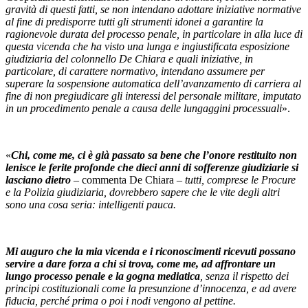
gravità di questi fatti, se non intendano adottare iniziative normative
al fine di predisporre tutti gli strumenti idonei a garantire la
ragionevole durata del processo penale, in particolare in alla luce di
questa vicenda che ha visto una lunga e ingiustificata esposizione
giudiziaria del colonnello De Chiara e quali iniziative, in
particolare, di carattere normativo, intendano assumere per
superare la sospensione automatica dell’avanzamento di carriera al
fine di non pregiudicare gli interessi del personale militare, imputato
in un procedimento penale a causa delle lungaggini processuali
».
«
Chi, come me, ci è già passato sa bene che l’onore restituito non
lenisce le ferite profonde che dieci anni di sofferenze giudiziarie si
lasciano dietro
– commenta De Chiara –
tutti, comprese le Procure
e la Polizia giudiziaria, dovrebbero sapere che le vite degli altri
sono una cosa seria: intelligenti pauca.
Mi auguro che la mia vicenda e i riconoscimenti ricevuti possano
servire a dare forza a chi si trova, come me, ad affrontare un
lungo processo penale e la gogna mediatica
, senza il rispetto dei
principi costituzionali come la presunzione d’innocenza, e ad avere
fiducia, perché prima o poi i nodi vengono al pettine.