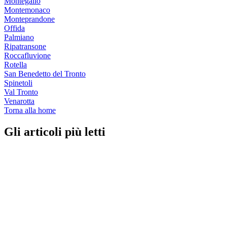
Montegallo
Montemonaco
Monteprandone
Offida
Palmiano
Ripatransone
Roccafluvione
Rotella
San Benedetto del Tronto
Spinetoli
Val Tronto
Venarotta
Torna alla home
Gli articoli più letti