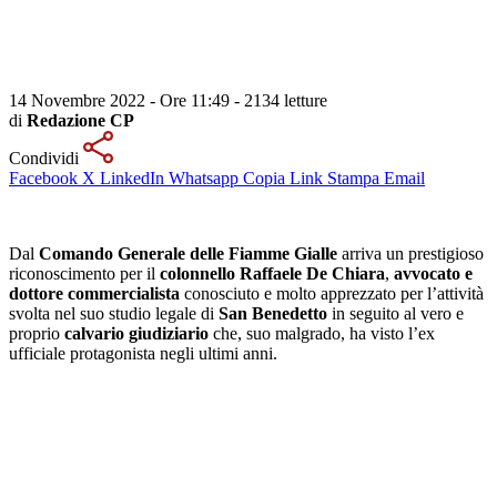
14 Novembre 2022 - Ore 11:49
-
2134 letture
di
Redazione CP
Condividi
Facebook
X
LinkedIn
Whatsapp
Copia Link
Stampa
Email
Dal
Comando Generale delle Fiamme Gialle
arriva un prestigioso
riconoscimento per il
colonnello Raffaele De Chiara
,
avvocato e
dottore commercialista
conosciuto e molto apprezzato per l’attività
svolta nel suo studio legale di
San Benedetto
in seguito al vero e
proprio
calvario giudiziario
che, suo malgrado, ha visto l’ex
ufficiale protagonista negli ultimi anni.