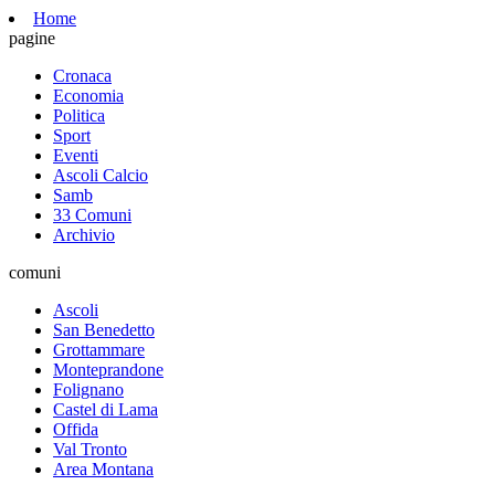
Home
pagine
Cronaca
Economia
Politica
Sport
Eventi
Ascoli Calcio
Samb
33 Comuni
Archivio
comuni
Ascoli
San Benedetto
Grottammare
Monteprandone
Folignano
Castel di Lama
Offida
Val Tronto
Area Montana