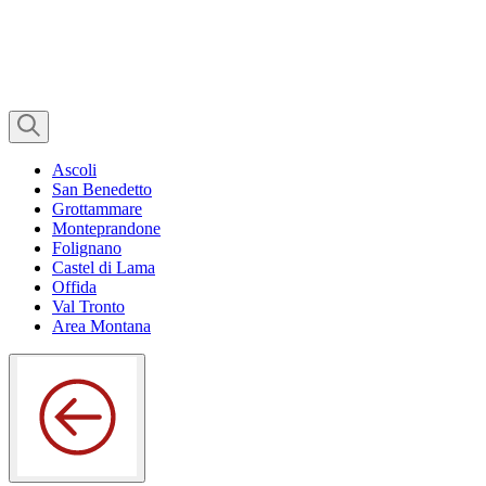
Ascoli
San Benedetto
Grottammare
Monteprandone
Folignano
Castel di Lama
Offida
Val Tronto
Area Montana