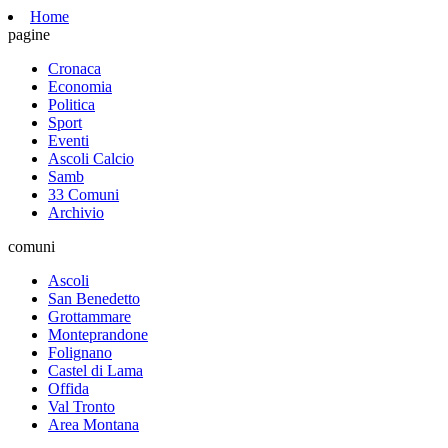
Home
pagine
Cronaca
Economia
Politica
Sport
Eventi
Ascoli Calcio
Samb
33 Comuni
Archivio
comuni
Ascoli
San Benedetto
Grottammare
Monteprandone
Folignano
Castel di Lama
Offida
Val Tronto
Area Montana