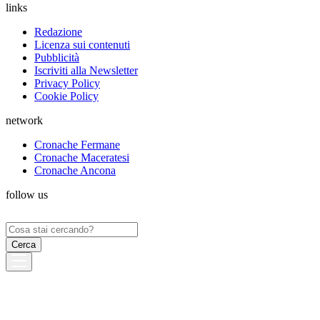
links
Redazione
Licenza sui contenuti
Pubblicità
Iscriviti alla Newsletter
Privacy Policy
Cookie Policy
network
Cronache Fermane
Cronache Maceratesi
Cronache Ancona
follow us
Ricerca
per: