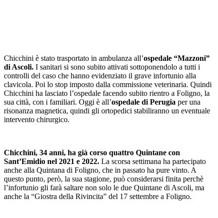
Chicchini è stato trasportato in ambulanza all’
ospedale “Mazzoni”
di Ascoli.
I sanitari si sono subito attivati sottoponendolo a tutti i
controlli del caso che hanno evidenziato il grave infortunio alla
clavicola. Poi lo stop imposto dalla commissione veterinaria. Quindi
Chicchini ha lasciato l’ospedale facendo subito rientro a Foligno, la
sua città, con i familiari. Oggi è all’
ospedale di Perugia
per una
risonanza magnetica, quindi gli ortopedici stabiliranno un eventuale
intervento chirurgico.
Chicchini, 34 anni, ha già corso quattro Quintane con
Sant’Emidio nel 2021 e 2022.
La scorsa settimana ha partecipato
anche alla Quintana di Foligno, che in passato ha pure vinto. A
questo punto, però, la sua stagione, può considerarsi finita perchè
l’infortunio gli farà saltare non solo le due Quintane di Ascoli, ma
anche la “Giostra della Rivincita” del 17 settembre a Foligno.