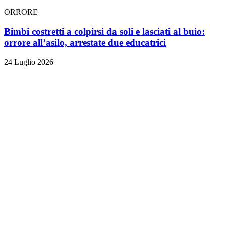
ORRORE
Bimbi costretti a colpirsi da soli e lasciati al buio:
orrore all’asilo, arrestate due educatrici
24 Luglio 2026