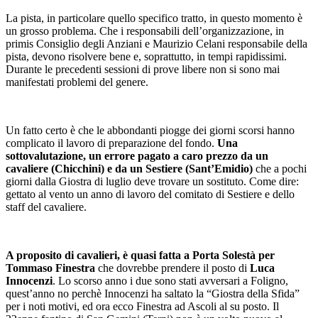
La pista, in particolare quello specifico tratto, in questo momento è
un grosso problema. Che i responsabili dell’organizzazione, in
primis Consiglio degli Anziani e Maurizio Celani responsabile della
pista, devono risolvere bene e, soprattutto, in tempi rapidissimi.
Durante le precedenti sessioni di prove libere non si sono mai
manifestati problemi del genere.
Un fatto certo è che le abbondanti piogge dei giorni scorsi hanno
complicato il lavoro di preparazione del fondo.
Una
sottovalutazione, un errore pagato a caro prezzo da un
cavaliere (Chicchini) e da un Sestiere (Sant’Emidio)
che a pochi
giorni dalla Giostra di luglio deve trovare un sostituto. Come dire:
gettato al vento un anno di lavoro del comitato di Sestiere e dello
staff del cavaliere.
A proposito di cavalieri, è quasi fatta a Porta Solestà per
Tommaso Finestra
che dovrebbe prendere il posto di
Luca
Innocenzi
. Lo scorso anno i due sono stati avversari a Foligno,
quest’anno no perchè Innocenzi ha saltato la “Giostra della Sfida”
per i noti motivi, ed ora ecco Finestra ad Ascoli al su posto. Il