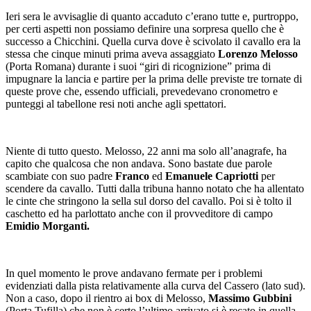
Ieri sera le avvisaglie di quanto accaduto c’erano tutte e, purtroppo,
per certi aspetti non possiamo definire una sorpresa quello che è
successo a Chicchini. Quella curva dove è scivolato il cavallo era la
stessa che cinque minuti prima aveva assaggiato
Lorenzo Melosso
(Porta Romana) durante i suoi “giri di ricognizione” prima di
impugnare la lancia e partire per la prima delle previste tre tornate di
queste prove che, essendo ufficiali, prevedevano cronometro e
punteggi al tabellone resi noti anche agli spettatori.
Niente di tutto questo. Melosso, 22 anni ma solo all’anagrafe, ha
capito che qualcosa che non andava. Sono bastate due parole
scambiate con suo padre
Franco
ed
Emanuele Capriotti
per
scendere da cavallo. Tutti dalla tribuna hanno notato che ha allentato
le cinte che stringono la sella sul dorso del cavallo. Poi si è tolto il
caschetto ed ha parlottato anche con il provveditore di campo
Emidio Morganti.
In quel momento le prove andavano fermate per i problemi
evidenziati dalla pista relativamente alla curva del Cassero (lato sud).
Non a caso, dopo il rientro ai box di Melosso,
Massimo Gubbini
(Porta Tufilla) che non è certo l’ultimo arrivato si è recato in quella