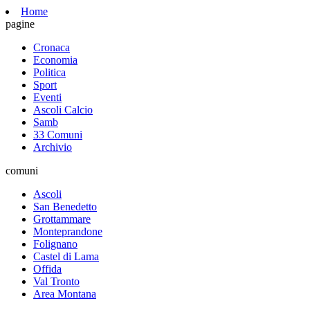
Home
pagine
Cronaca
Economia
Politica
Sport
Eventi
Ascoli Calcio
Samb
33 Comuni
Archivio
comuni
Ascoli
San Benedetto
Grottammare
Monteprandone
Folignano
Castel di Lama
Offida
Val Tronto
Area Montana