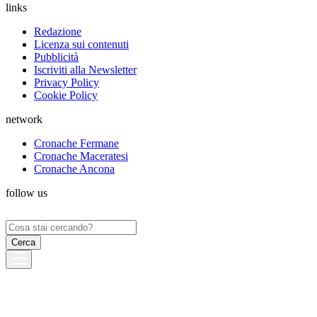
links
Redazione
Licenza sui contenuti
Pubblicità
Iscriviti alla Newsletter
Privacy Policy
Cookie Policy
network
Cronache Fermane
Cronache Maceratesi
Cronache Ancona
follow us
Ricerca
per: