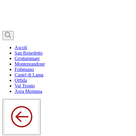
Ascoli
San Benedetto
Grottammare
Monteprandone
Folignano
Castel di Lama
Offida
Val Tronto
Area Montana