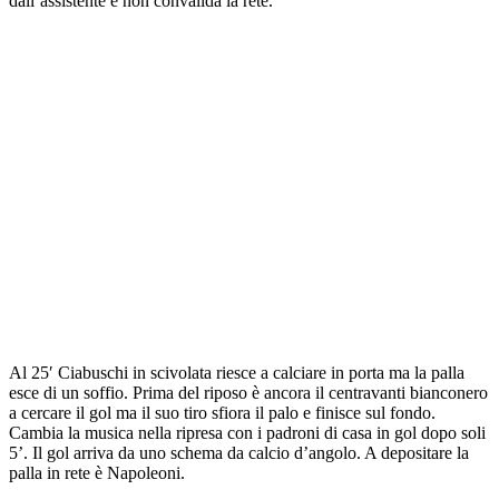
dall’assistente e non convalida la rete.
Al 25′ Ciabuschi in scivolata riesce a calciare in porta ma la palla
esce di un soffio. Prima del riposo è ancora il centravanti bianconero
a cercare il gol ma il suo tiro sfiora il palo e finisce sul fondo.
Cambia la musica nella ripresa con i padroni di casa in gol dopo soli
5’. Il gol arriva da uno schema da calcio d’angolo. A depositare la
palla in rete è Napoleoni.