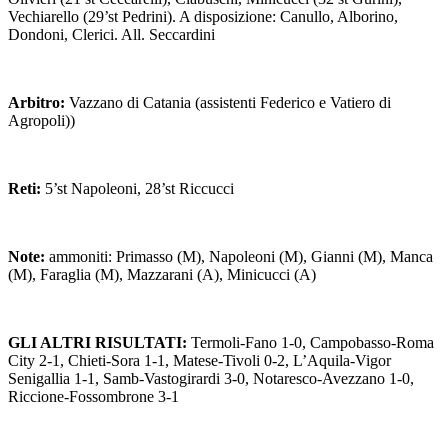
Vechiarello (29’st Pedrini). A disposizione: Canullo, Alborino,
Dondoni, Clerici. All. Seccardini
Arbitro:
Vazzano di Catania (assistenti Federico e Vatiero di
Agropoli))
Reti:
5’st Napoleoni, 28’st Riccucci
Note:
ammoniti: Primasso (M), Napoleoni (M), Gianni (M), Manca
(M), Faraglia (M), Mazzarani (A), Minicucci (A)
GLI ALTRI RISULTATI:
Termoli-Fano 1-0, Campobasso-Roma
City 2-1, Chieti-Sora 1-1, Matese-Tivoli 0-2, L’Aquila-Vigor
Senigallia 1-1, Samb-Vastogirardi 3-0, Notaresco-Avezzano 1-0,
Riccione-Fossombrone 3-1