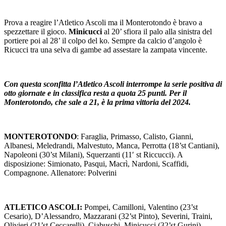
Prova a reagire l’Atletico Ascoli ma il Monterotondo è bravo a
spezzettare il gioco.
Minicucci
al 20’ sfiora il palo alla sinistra del
portiere poi al 28’ il colpo del ko. Sempre da calcio d’angolo è
Ricucci tra una selva di gambe ad assestare la zampata vincente.
Con questa sconfitta l’Atletico Ascoli interrompe la serie positiva di
otto giornate e in classifica resta a quota 25 punti. Per il
Monterotondo, che sale a 21, è la prima vittoria del 2024.
MONTEROTONDO
: Faraglia, Primasso, Calisto, Gianni,
Albanesi, Meledrandi, Malvestuto, Manca, Perrotta (18’st Cantiani),
Napoleoni (30’st Milani), Squerzanti (11′ st Riccucci). A
disposizione: Simionato, Pasqui, Macrì, Nardoni, Scaffidi,
Compagnone. Allenatore: Polverini
ATLETICO ASCOLI:
Pompei, Camilloni, Valentino (23’st
Cesario), D’Alessandro, Mazzarani (32’st Pinto), Severini, Traini,
Olivieri (21’st Ceccarelli), Ciabuschi, Minicucci (32’st Gurini),