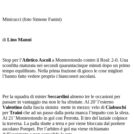
Minicucci (foto Simone Fanini)
di
Lino Manni
Stop per l’
Atletico Ascoli
a Monterotondo contro il Real: 2-0. Una
sconfitta maturata nei secondi quarantacinque minuti dopo un primo
tempo equilibrato. Nella prima frazione di gioco le cose migliori
l’hanno fatto vedere proprio i bianconeri ascolani.
Per la squadra di mister
Seccardini
almeno tre le occasioni per
passare in vantaggio ma non le ha sfruttate. Al 20’ l’esterno
Valentino
dalla fascia sinistra mette in mezzo: velo di
Ciabuschi
per
Traini
che ad un passo dalla porta manca l’impatto con la sfera.
Al 21’ Monterotondo in gol con Perrotta. Il tiro del laziale colpisce
la traversa. La palla sbatte a terra e poi viene bloccata dal portiere
ascolano Pompei. Per l’arbitro è gol ma viene richiamato