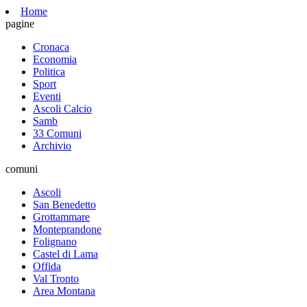
Home
pagine
Cronaca
Economia
Politica
Sport
Eventi
Ascoli Calcio
Samb
33 Comuni
Archivio
comuni
Ascoli
San Benedetto
Grottammare
Monteprandone
Folignano
Castel di Lama
Offida
Val Tronto
Area Montana