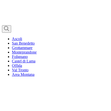
Ascoli
San Benedetto
Grottammare
Monteprandone
Folignano
Castel di Lama
Offida
Val Tronto
Area Montana