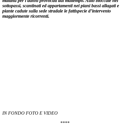
mattina per i danni provocati dal maltempo. Auto bloccate nei
sottopassi, scantinati ed appartamenti nei piani bassi allagati e
piante cadute sulla sede stradale le fattispecie d’intervento
maggiormente ricorrenti.
IN FONDO FOTO E VIDEO
****