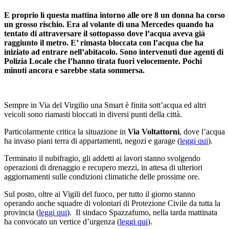
E proprio lì questa mattina intorno alle ore 8 un donna ha corso
un grosso rischio. Era al volante di una Mercedes quando ha
tentato di attraversare il sottopasso dove l’acqua aveva già
raggiunto il metro. E’ rimasta bloccata con l’acqua che ha
iniziato ad entrare nell’abitacolo. Sono intervenuti due agenti di
Polizia Locale che l’hanno tirata fuori velocemente. Pochi
minuti ancora e sarebbe stata sommersa.
Sempre in Via del Virgilio una Smart è finita sott’acqua ed altri
veicoli sono riamasti bloccati in diversi punti della città.
Particolarmente critica la situazione in
Via Voltattorni
, dove l’acqua
ha invaso piani terra di appartamenti, negozi e garage (
leggi qui
).
Terminato il nubifragio, gli addetti ai lavori stanno svolgendo
operazioni di drenaggio e recupero mezzi, in attesa di ulteriori
aggiornamenti sulle condizioni climatiche delle prossime ore.
Sul posto, oltre ai Vigili del fuoco, per tutto il giorno stanno
operando anche squadre di volontari di Protezione Civile da tutta la
provincia (
leggi qui
). Il sindaco Spazzafumo, nella tarda mattinata
ha convocato un vertice d’urgenza (
leggi qui
).