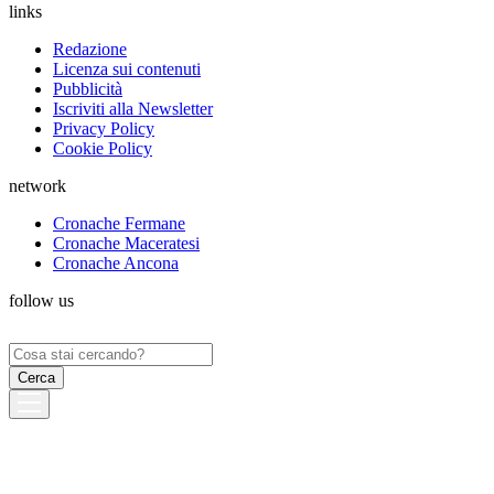
links
Redazione
Licenza sui contenuti
Pubblicità
Iscriviti alla Newsletter
Privacy Policy
Cookie Policy
network
Cronache Fermane
Cronache Maceratesi
Cronache Ancona
follow us
Ricerca
per: