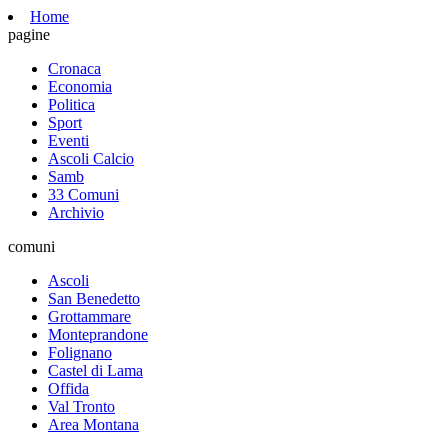
Home
pagine
Cronaca
Economia
Politica
Sport
Eventi
Ascoli Calcio
Samb
33 Comuni
Archivio
comuni
Ascoli
San Benedetto
Grottammare
Monteprandone
Folignano
Castel di Lama
Offida
Val Tronto
Area Montana