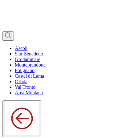
Ascoli
San Benedetto
Grottammare
Monteprandone
Folignano
Castel di Lama
Offida
Val Tronto
Area Montana