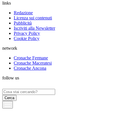
links
Redazione
Licenza sui contenuti
Pubblicità
Iscriviti alla Newsletter
Privacy Policy
Cookie Policy
network
Cronache Fermane
Cronache Maceratesi
Cronache Ancona
follow us
Ricerca
per: