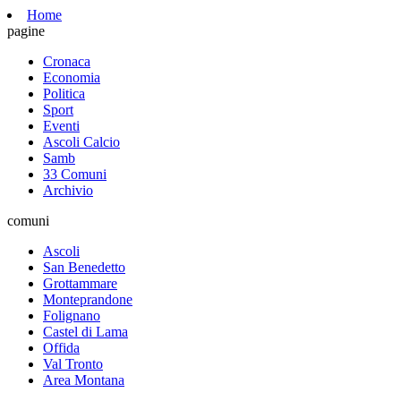
Home
pagine
Cronaca
Economia
Politica
Sport
Eventi
Ascoli Calcio
Samb
33 Comuni
Archivio
comuni
Ascoli
San Benedetto
Grottammare
Monteprandone
Folignano
Castel di Lama
Offida
Val Tronto
Area Montana