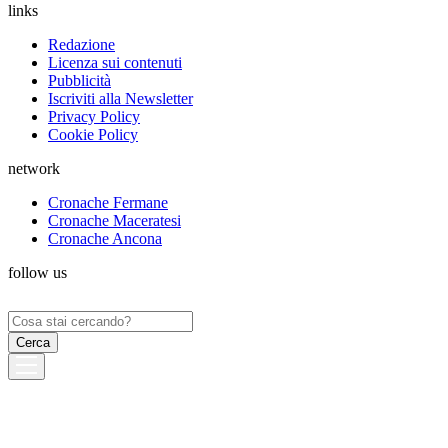
links
Redazione
Licenza sui contenuti
Pubblicità
Iscriviti alla Newsletter
Privacy Policy
Cookie Policy
network
Cronache Fermane
Cronache Maceratesi
Cronache Ancona
follow us
Ricerca
per: