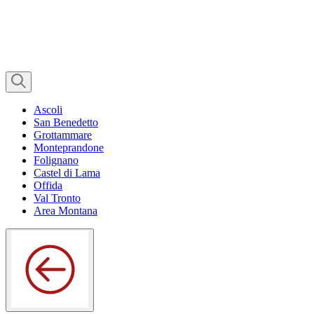
Ascoli
San Benedetto
Grottammare
Monteprandone
Folignano
Castel di Lama
Offida
Val Tronto
Area Montana