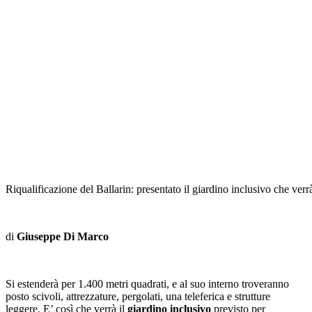
Riqualificazione del Ballarin: presentato il giardino inclusivo che ver
di
Giuseppe Di Marco
Si estenderà per 1.400 metri quadrati, e al suo interno troveranno
posto scivoli, attrezzature, pergolati, una teleferica e strutture
leggere. E’ così che verrà il
giardino inclusivo
previsto per