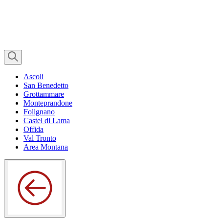
Ascoli
San Benedetto
Grottammare
Monteprandone
Folignano
Castel di Lama
Offida
Val Tronto
Area Montana