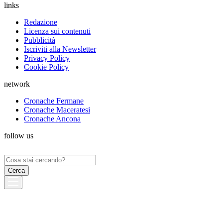
links
Redazione
Licenza sui contenuti
Pubblicità
Iscriviti alla Newsletter
Privacy Policy
Cookie Policy
network
Cronache Fermane
Cronache Maceratesi
Cronache Ancona
follow us
Ricerca
per: