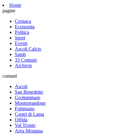
Home
pagine
Cronaca
Economia
Politica
Sport
Eventi
Ascoli Calcio
Samb
33 Comuni
Archivio
comuni
Ascoli
San Benedetto
Grottammare
Monteprandone
Folignano
Castel di Lama
Offida
Val Tronto
Area Montana