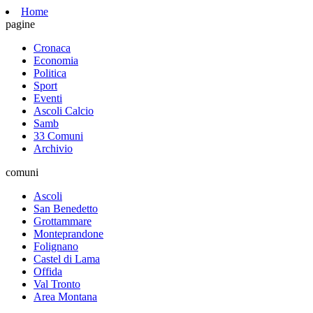
Home
pagine
Cronaca
Economia
Politica
Sport
Eventi
Ascoli Calcio
Samb
33 Comuni
Archivio
comuni
Ascoli
San Benedetto
Grottammare
Monteprandone
Folignano
Castel di Lama
Offida
Val Tronto
Area Montana