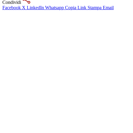
Condividi
Facebook
X
LinkedIn
Whatsapp
Copia Link
Stampa
Email