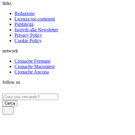
links
Redazione
Licenza sui contenuti
Pubblicità
Iscriviti alla Newsletter
Privacy Policy
Cookie Policy
network
Cronache Fermane
Cronache Maceratesi
Cronache Ancona
follow us
Ricerca
per: