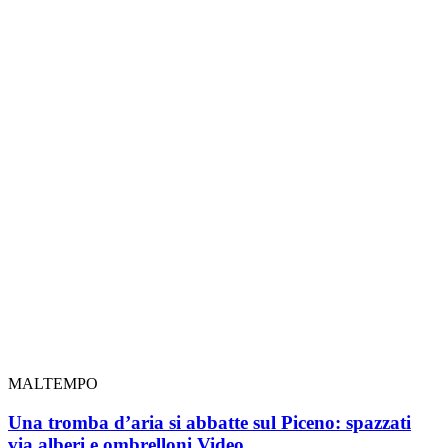
MALTEMPO
Una tromba d’aria si abbatte sul Piceno: spazzati
via alberi e ombrelloni
Video