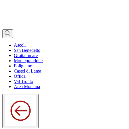
Ascoli
San Benedetto
Grottammare
Monteprandone
Folignano
Castel di Lama
Offida
Val Tronto
Area Montana