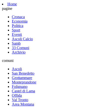
Home
pagine
Cronaca
Economia
Politica
Sport
Eventi
Ascoli Calcio
Samb
33 Comuni
Archivio
comuni
Ascoli
San Benedetto
Grottammare
Monteprandone
Folignano
Castel di Lama
Offida
Val Tronto
Area Montana