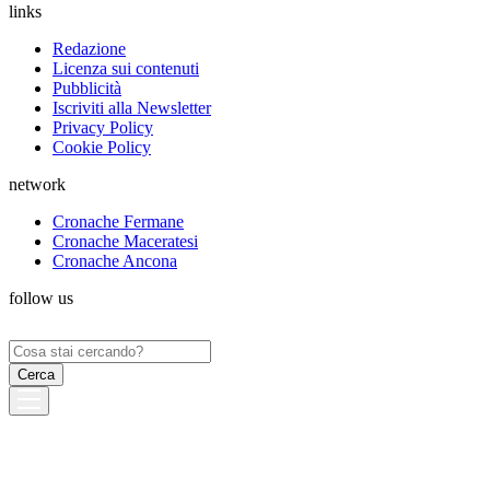
links
Redazione
Licenza sui contenuti
Pubblicità
Iscriviti alla Newsletter
Privacy Policy
Cookie Policy
network
Cronache Fermane
Cronache Maceratesi
Cronache Ancona
follow us
Ricerca
per: