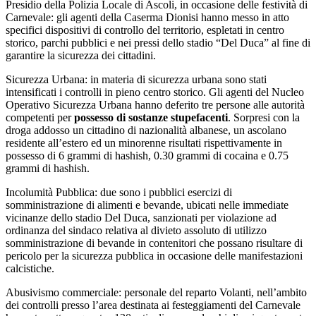
Presidio della Polizia Locale di Ascoli, in occasione delle festività di
Carnevale: gli agenti della Caserma Dionisi hanno messo in atto
specifici dispositivi di controllo del territorio, espletati in centro
storico, parchi pubblici e nei pressi dello stadio “Del Duca” al fine di
garantire la sicurezza dei cittadini.
Sicurezza Urbana: in materia di sicurezza urbana sono stati
intensificati i controlli in pieno centro storico. Gli agenti del Nucleo
Operativo Sicurezza Urbana hanno deferito tre persone alle autorità
competenti per
possesso di sostanze stupefacenti
. Sorpresi con la
droga addosso un cittadino di nazionalità albanese, un ascolano
residente all’estero ed un minorenne risultati rispettivamente in
possesso di 6 grammi di hashish, 0.30 grammi di cocaina e 0.75
grammi di hashish.
Incolumità Pubblica: due sono i pubblici esercizi di
somministrazione di alimenti e bevande, ubicati nelle immediate
vicinanze dello stadio Del Duca, sanzionati per violazione ad
ordinanza del sindaco relativa al divieto assoluto di utilizzo
somministrazione di bevande in contenitori che possano risultare di
pericolo per la sicurezza pubblica in occasione delle manifestazioni
calcistiche.
Abusivismo commerciale: personale del reparto Volanti, nell’ambito
dei controlli presso l’area destinata ai festeggiamenti del Carnevale