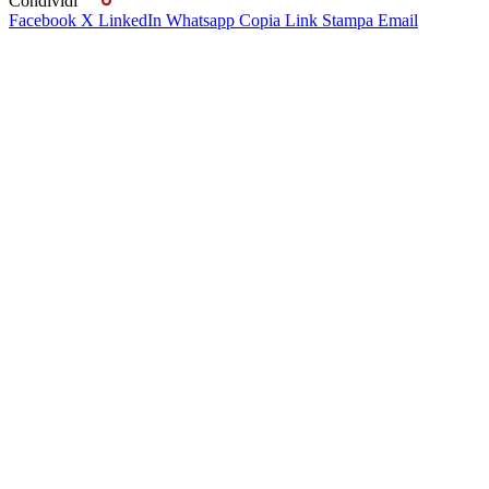
Condividi
Facebook
X
LinkedIn
Whatsapp
Copia Link
Stampa
Email