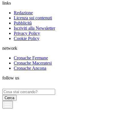
links
Redazione
Licenza sui contenuti
Pubblicità
Iscriviti alla Newsletter
Privacy Policy
Cookie Policy
network
Cronache Fermane
Cronache Maceratesi
Cronache Ancona
follow us
Ricerca
per: