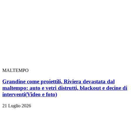
MALTEMPO
Grandine come proiettili, Riviera devastata dal
maltempo: auto e vetri distrutti, blackout e decine di
interventi
(Video e foto)
21 Luglio 2026