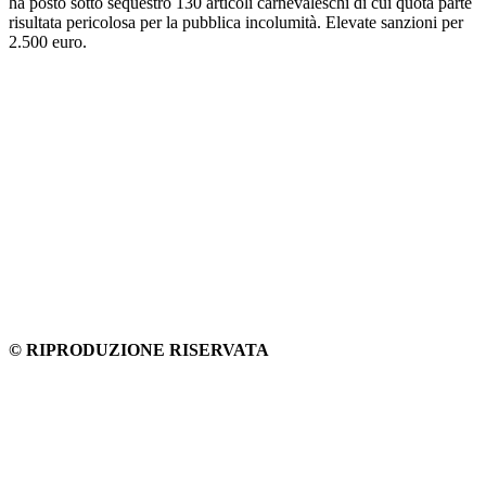
ha posto sotto sequestro 130 articoli carnevaleschi di cui quota parte
risultata pericolosa per la pubblica incolumità. Elevate sanzioni per
2.500 euro.
© RIPRODUZIONE RISERVATA