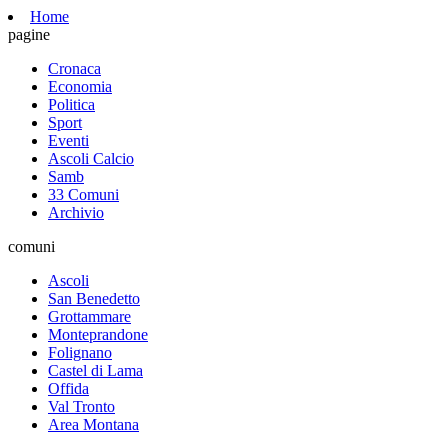
Home
pagine
Cronaca
Economia
Politica
Sport
Eventi
Ascoli Calcio
Samb
33 Comuni
Archivio
comuni
Ascoli
San Benedetto
Grottammare
Monteprandone
Folignano
Castel di Lama
Offida
Val Tronto
Area Montana