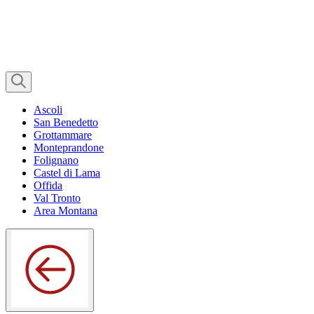
Ascoli
San Benedetto
Grottammare
Monteprandone
Folignano
Castel di Lama
Offida
Val Tronto
Area Montana