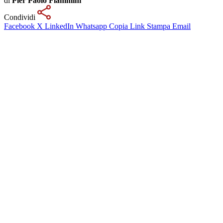
di
Pier Paolo Flammini
Condividi
Facebook
X
LinkedIn
Whatsapp
Copia Link
Stampa
Email