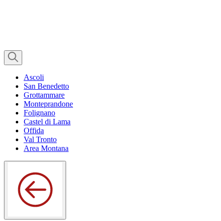
Ascoli
San Benedetto
Grottammare
Monteprandone
Folignano
Castel di Lama
Offida
Val Tronto
Area Montana