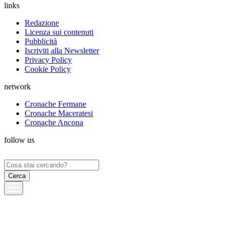
links
Redazione
Licenza sui contenuti
Pubblicità
Iscriviti alla Newsletter
Privacy Policy
Cookie Policy
network
Cronache Fermane
Cronache Maceratesi
Cronache Ancona
follow us
Ricerca
per: