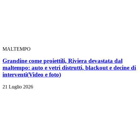
MALTEMPO
Grandine come proiettili, Riviera devastata dal
maltempo: auto e vetri distrutti, blackout e decine di
interventi
(Video e foto)
21 Luglio 2026