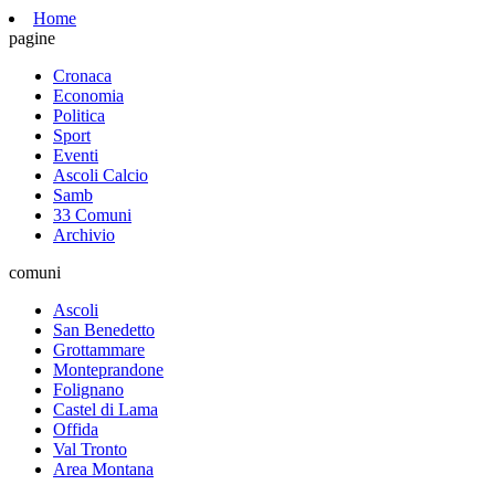
Home
pagine
Cronaca
Economia
Politica
Sport
Eventi
Ascoli Calcio
Samb
33 Comuni
Archivio
comuni
Ascoli
San Benedetto
Grottammare
Monteprandone
Folignano
Castel di Lama
Offida
Val Tronto
Area Montana