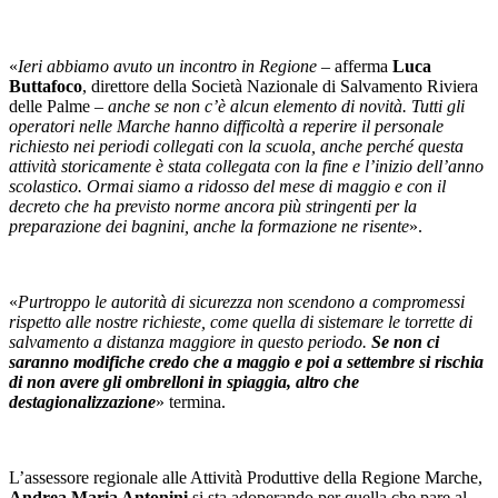
«
Ieri abbiamo avuto un incontro in Regione
– afferma
Luca
Buttafoco
, direttore della Società Nazionale di Salvamento Riviera
delle Palme –
anche se non c’è alcun elemento di novità. Tutti gli
operatori nelle Marche hanno difficoltà a reperire il personale
richiesto nei periodi collegati con la scuola, anche perché questa
attività storicamente è stata collegata con la fine e l’inizio dell’anno
scolastico. Ormai siamo a ridosso del mese di maggio e con il
decreto che ha previsto norme ancora più stringenti per la
preparazione dei bagnini, anche la formazione ne risente
».
«
Purtroppo le autorità di sicurezza non scendono a compromessi
rispetto alle nostre richieste, come quella di sistemare le torrette di
salvamento a distanza maggiore in questo periodo.
Se non ci
saranno modifiche credo che a maggio e poi a settembre si rischia
di non avere gli ombrelloni in spiaggia, altro che
destagionalizzazione
» termina.
L’assessore regionale alle Attività Produttive della Regione Marche,
Andrea Maria Antonini
si sta adoperando per quella che pare al