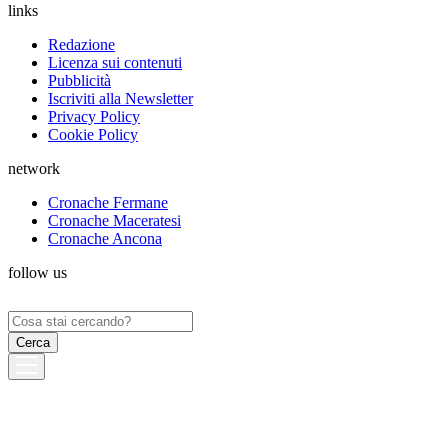
links
Redazione
Licenza sui contenuti
Pubblicità
Iscriviti alla Newsletter
Privacy Policy
Cookie Policy
network
Cronache Fermane
Cronache Maceratesi
Cronache Ancona
follow us
Ricerca
per: