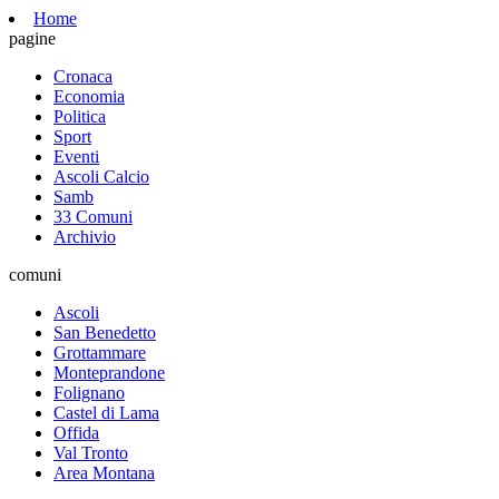
Home
pagine
Cronaca
Economia
Politica
Sport
Eventi
Ascoli Calcio
Samb
33 Comuni
Archivio
comuni
Ascoli
San Benedetto
Grottammare
Monteprandone
Folignano
Castel di Lama
Offida
Val Tronto
Area Montana