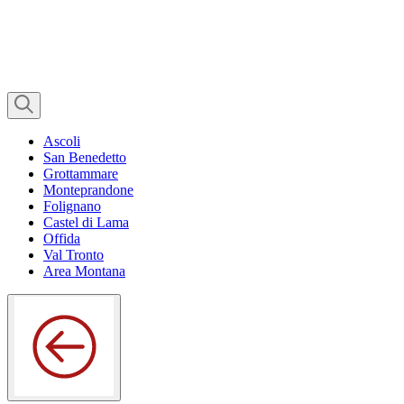
Ascoli
San Benedetto
Grottammare
Monteprandone
Folignano
Castel di Lama
Offida
Val Tronto
Area Montana