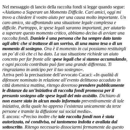
Nel messaggio di lancio della raccolta fondi si legge quando segue:
«
Aiutiamo a Superare un Momento Difficile. Cari amici, oggi mi
trovo a chiedere il vostro aiuto per una causa molto importante. Un
caro amico, sta affrontando una situazione legale complessa e
difficile. Purtroppo, le spese legali saranno importanti, per aiutarlo
a superare questo momento critico, abbiamo deciso di avviare una
raccolta fondi.
Daniele è una persona che ha sempre dato tanto
agli altri: che si trattasse di un sorriso, di una mano tesa o di un
momento di sostegno
. Ora è il momento in cui possiamo restituirgli
un po’ di ciò che ci ha dato. La sua situazione richiede un aiuto
concreto per far fronte alle s
pese legali che si stanno accumulando
,
e ogni piccolo contributo può fare una grande differenza. Ti
ringraziamo in anticipo per il tuo sostegno
».
Arriva però la precisazione dell’avvocato Cacaci:
«In qualità di
difensore nominato in relazione
all’evento delittuoso accaduto in
città domenica mattina, ritengo doveroso
prendere pubblicamente
le distanze da un’iniziativa di raccolta fondi promossa per il
presunto sostegno alle spese legali del mio assistito
. Dichiaro di
non essere stato in alcun modo informato
preventivamente di tale
iniziativa, della
quale ho appreso l’esistenza unicamente da terze
persone e tramite la diffusione sui social
media»
.
E ancora: «
Preciso inoltre che
tale raccolta fondi non è stata
autorizzata, né condivisa, né tantomeno
indotta e avallata dal
sottoscritto
. Ritengo necessario dissociarmi fermamente da questo