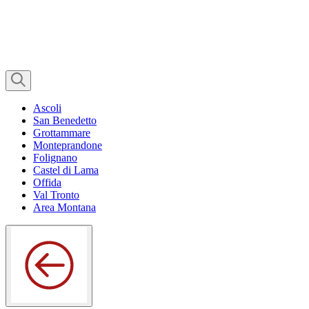
Ascoli
San Benedetto
Grottammare
Monteprandone
Folignano
Castel di Lama
Offida
Val Tronto
Area Montana