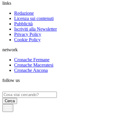
links
Redazione
Licenza sui contenuti
Pubblicità
Iscriviti alla Newsletter
Privacy Policy
Cookie Policy
network
Cronache Fermane
Cronache Maceratesi
Cronache Ancona
follow us
Ricerca
per: