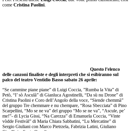
come
Cristina Paolini
.
Questo l’elenco
delle canzoni finaliste e degli interpreti che si esibiranno sul
palco del teatro Ventidio Basso sabato 26 aprile:
“Se cammine piane piane” di Luigi Coccia, ”Rumba la Vita” di
Petò, “I’ sò Asculà” di Gianluca Agostinelli, “Da sù nu Drone” di
Cristina Paolini e Coro dell’Angolo della voce, “Siende chemmà”
del gruppo Tre chemmare e nu chempare, “Rosa Sbecciata” di Pino
Scarpellini, “Mo se ne va” del gruppo “Mo se ne va”, “Ascule, pe’
me!”- di Lycia Gissi, “Na Carezza” di Emanuela Coccia, “Vinte
vòdde Festivàl” di Maria Chiara Sabbatini, “Lu Mercatine” di
Sergio Giuliani con Marco Pietrzela, Fabrizia Latini, Giuliano