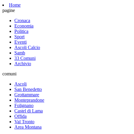
Home
pagine
Cronaca
Economia
Politica
Sport
Eventi
Ascoli Calcio
Samb
33 Comuni
Archivio
comuni
Ascoli
San Benedetto
Grottammare
Monteprandone
Folignano
Castel di Lama
Offida
Val Tronto
Area Montana