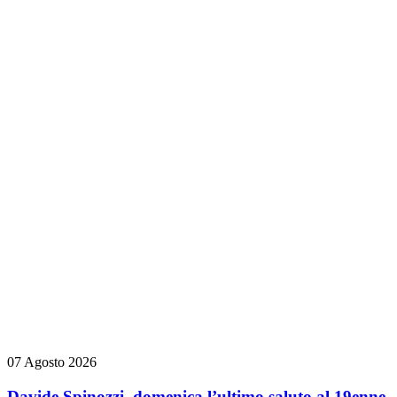
07 Agosto 2026
Davide Spinozzi, domenica l’ultimo saluto al 19enne