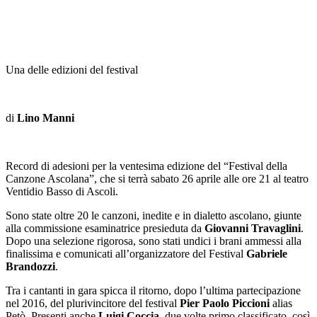
Una delle edizioni del festival
di
Lino Manni
Record di adesioni per la ventesima edizione del “Festival della
Canzone Ascolana”, che si terrà sabato 26 aprile alle ore 21 al teatro
Ventidio Basso di Ascoli.
Sono state oltre 20 le canzoni, inedite e in dialetto ascolano, giunte
alla commissione esaminatrice presieduta da
Giovanni Travaglini
.
Dopo una selezione rigorosa, sono stati undici i brani ammessi alla
finalissima e comunicati all’organizzatore del Festival
Gabriele
Brandozzi
.
Tra i cantanti in gara spicca il ritorno, dopo l’ultima partecipazione
nel 2016, del plurivincitore del festival
Pier Paolo Piccioni
alias
Petò. Presenti anche
Luigi Coccia
, due volte primo classificato, così