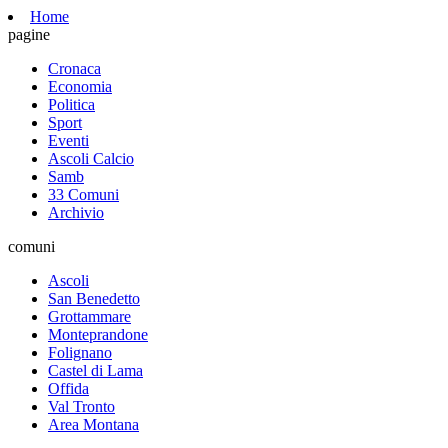
Home
pagine
Cronaca
Economia
Politica
Sport
Eventi
Ascoli Calcio
Samb
33 Comuni
Archivio
comuni
Ascoli
San Benedetto
Grottammare
Monteprandone
Folignano
Castel di Lama
Offida
Val Tronto
Area Montana