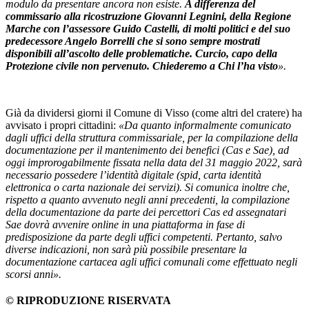
modulo da presentare ancora non esiste.
A differenza del
commissario alla ricostruzione Giovanni Legnini, della Regione
Marche con l’assessore Guido Castelli, di molti politici e del suo
predecessore Angelo Borrelli che si sono sempre mostrati
disponibili all’ascolto delle problematiche. Curcio, capo della
Protezione civile non pervenuto. Chiederemo a Chi l’ha visto
».
Già da dividersi giorni il Comune di Visso (come altri del cratere) ha
avvisato i propri cittadini:
«Da quanto informalmente comunicato
dagli uffici della struttura commissariale, per la compilazione della
documentazione per il mantenimento dei benefici (Cas e Sae), ad
oggi improrogabilmente fissata nella data del 31 maggio 2022, sarà
necessario possedere l’identità digitale (spid, carta identità
elettronica o carta nazionale dei servizi). Si comunica inoltre che,
rispetto a quanto avvenuto negli anni precedenti, la compilazione
della documentazione da parte dei percettori Cas ed assegnatari
Sae dovrà avvenire online in una piattaforma in fase di
predisposizione da parte degli uffici competenti. Pertanto, salvo
diverse indicazioni, non sarà più possibile presentare la
documentazione cartacea agli uffici comunali come effettuato negli
scorsi anni».
© RIPRODUZIONE RISERVATA