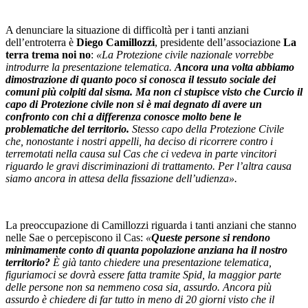
A denunciare la situazione di difficoltà per i tanti anziani
dell’entroterra è
Diego Camillozzi
, presidente dell’associazione
La
terra trema noi no
:
«La Protezione civile nazionale vorrebbe
introdurre la presentazione telematica.
Ancora una volta abbiamo
dimostrazione di quanto poco si conosca il tessuto sociale dei
comuni più colpiti dal sisma. Ma non ci stupisce visto che Curcio il
capo di Protezione civile non si è mai degnato di avere un
confronto con chi a differenza conosce molto bene le
problematiche del territorio.
Stesso capo della Protezione Civile
che, nonostante i nostri appelli, ha deciso di ricorrere contro i
terremotati nella causa sul Cas che ci vedeva in parte vincitori
riguardo le gravi discriminazioni di trattamento. Per l’altra causa
siamo ancora in attesa della fissazione dell’udienza».
La preoccupazione di Camillozzi riguarda i tanti anziani che stanno
nelle Sae o percepiscono il Cas:
«
Queste persone si rendono
minimamente conto di quanta popolazione anziana ha il nostro
territorio?
È già tanto chiedere una presentazione telematica,
figuriamoci se dovrà essere fatta tramite Spid, la maggior parte
delle persone non sa nemmeno cosa sia, assurdo. Ancora più
assurdo è chiedere di far tutto in meno di 20 giorni visto che il