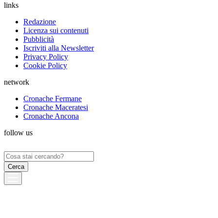
links
Redazione
Licenza sui contenuti
Pubblicità
Iscriviti alla Newsletter
Privacy Policy
Cookie Policy
network
Cronache Fermane
Cronache Maceratesi
Cronache Ancona
follow us
Ricerca
per: