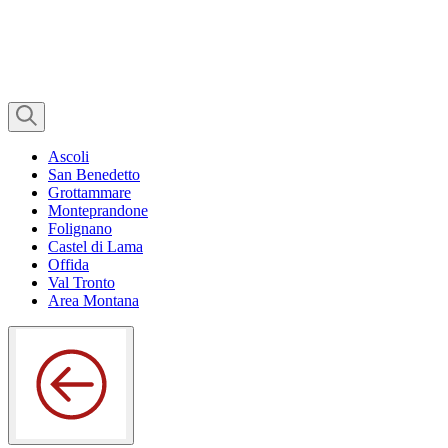
Ascoli
San Benedetto
Grottammare
Monteprandone
Folignano
Castel di Lama
Offida
Val Tronto
Area Montana