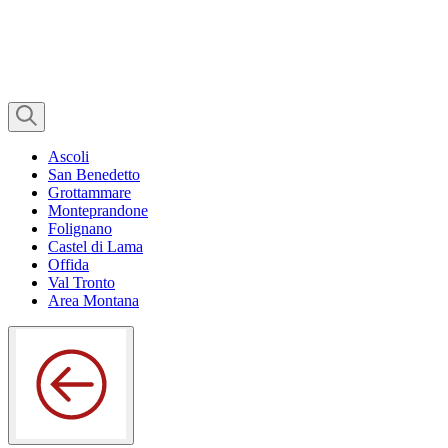
Ascoli
San Benedetto
Grottammare
Monteprandone
Folignano
Castel di Lama
Offida
Val Tronto
Area Montana