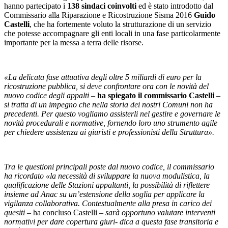
hanno partecipato i
138 sindaci coinvolti
ed è stato introdotto dal
Commissario alla Riparazione e Ricostruzione Sisma 2016
Guido
Castelli
, che ha fortemente voluto la strutturazione di un servizio
che potesse accompagnare gli enti locali in una fase particolarmente
importante per la messa a terra delle risorse.
«La delicata fase attuativa degli oltre 5 miliardi di euro per la
ricostruzione pubblica, si deve confrontare ora con le novità del
nuovo codice degli appalti –
ha spiegato il commissario Castelli
–
si tratta di un impegno che nella storia dei nostri Comuni non ha
precedenti. Per questo vogliamo assisterli nel gestire e governare le
novità procedurali e normative, fornendo loro uno strumento agile
per chiedere assistenza ai giuristi e professionisti della Struttura».
Tra le questioni principali poste dal nuovo codice, il commissario
ha ricordato «la necessità di sviluppare la nuova modulistica, la
qualificazione delle Stazioni appaltanti, la possibilità di riflettere
insieme ad Anac su un’estensione della soglia per applicare la
vigilanza collaborativa. Contestualmente alla presa in carico dei
quesiti
– ha concluso Castelli –
sarà opportuno valutare interventi
normativi per dare copertura giuri- dica a questa fase transitoria e