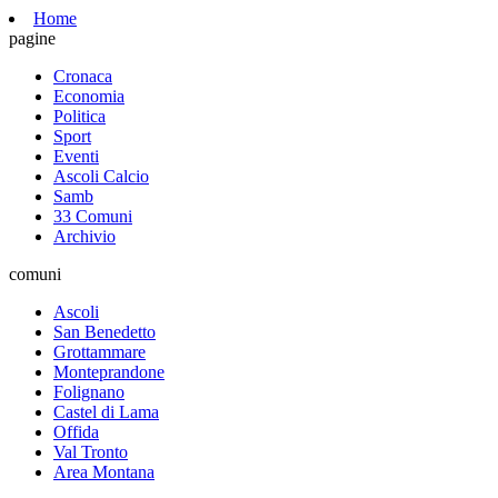
Home
pagine
Cronaca
Economia
Politica
Sport
Eventi
Ascoli Calcio
Samb
33 Comuni
Archivio
comuni
Ascoli
San Benedetto
Grottammare
Monteprandone
Folignano
Castel di Lama
Offida
Val Tronto
Area Montana