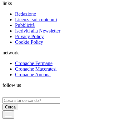
links
Redazione
Licenza sui contenuti
Pubblicità
Iscriviti alla Newsletter
Privacy Policy
Cookie Policy
network
Cronache Fermane
Cronache Maceratesi
Cronache Ancona
follow us
Ricerca
per: