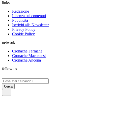
links
Redazione
Licenza sui contenuti
Pubblicità
Iscriviti alla Newsletter
Privacy Policy
Cookie Policy
network
Cronache Fermane
Cronache Maceratesi
Cronache Ancona
follow us
Ricerca
per: