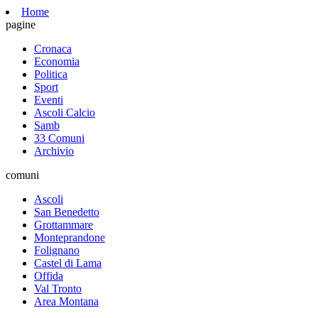
Home
pagine
Cronaca
Economia
Politica
Sport
Eventi
Ascoli Calcio
Samb
33 Comuni
Archivio
comuni
Ascoli
San Benedetto
Grottammare
Monteprandone
Folignano
Castel di Lama
Offida
Val Tronto
Area Montana