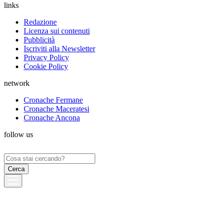
links
Redazione
Licenza sui contenuti
Pubblicità
Iscriviti alla Newsletter
Privacy Policy
Cookie Policy
network
Cronache Fermane
Cronache Maceratesi
Cronache Ancona
follow us
Ricerca
per: