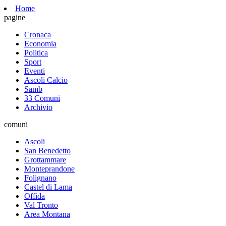
Home
pagine
Cronaca
Economia
Politica
Sport
Eventi
Ascoli Calcio
Samb
33 Comuni
Archivio
comuni
Ascoli
San Benedetto
Grottammare
Monteprandone
Folignano
Castel di Lama
Offida
Val Tronto
Area Montana