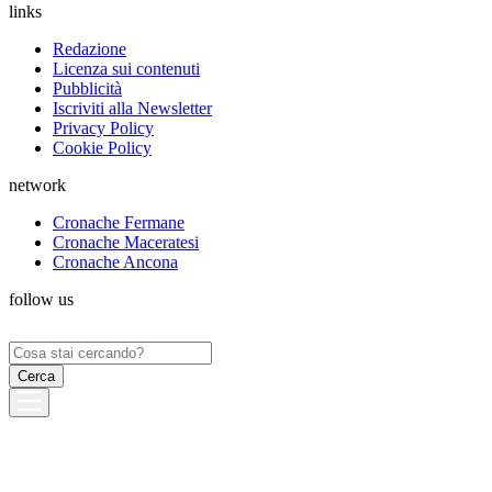
links
Redazione
Licenza sui contenuti
Pubblicità
Iscriviti alla Newsletter
Privacy Policy
Cookie Policy
network
Cronache Fermane
Cronache Maceratesi
Cronache Ancona
follow us
Ricerca
per: