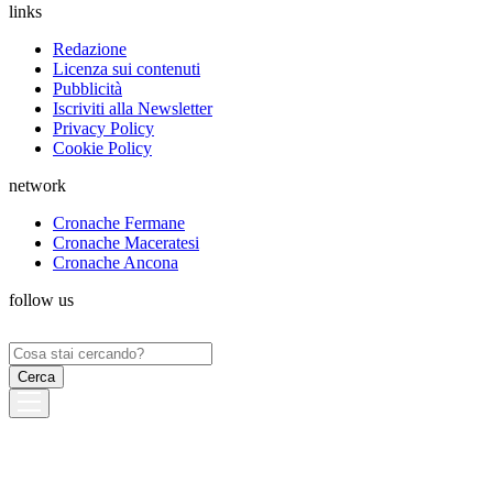
links
Redazione
Licenza sui contenuti
Pubblicità
Iscriviti alla Newsletter
Privacy Policy
Cookie Policy
network
Cronache Fermane
Cronache Maceratesi
Cronache Ancona
follow us
Ricerca
per: