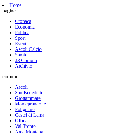
Home
pagine
Cronaca
Economia
Politica
Sport
Eventi
Ascoli Calcio
Samb
33 Comuni
Archivio
comuni
Ascoli
San Benedetto
Grottammare
Monteprandone
Folignano
Castel di Lama
Offida
Val Tronto
Area Montana