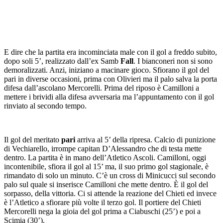
E dire che la partita era incominciata male con il gol a freddo subito,
dopo soli 5’, realizzato dall’ex Samb
Fall
. I bianconeri non si sono
demoralizzati. Anzi, iniziano a macinare gioco. Sfiorano il gol del
pari in diverse occasioni, prima con Olivieri ma il palo salva la porta
difesa dall’ascolano Mercorelli. Prima del riposo è Camilloni a
mettere i brividi alla difesa avversaria ma l’appuntamento con il gol
rinviato al secondo tempo.
Il gol del meritato
pari
arriva al 5’ della ripresa. Calcio di punizione
di Vechiarello, irrompe capitan D’Alessandro che di testa mette
dentro. La partita è in mano dell’Atletico Ascoli. Camilloni, oggi
incontenibile, sfiora il gol al 15’ ma, il suo primo gol stagionale, è
rimandato di solo un minuto. C’è un cross di Minicucci sul secondo
palo sul quale si inserisce Camilloni che mette dentro. È il gol del
sorpasso, della vittoria. Ci si attende la reazione del Chieti ed invece
è l’Atletico a sfiorare più volte il terzo gol. Il portiere del Chieti
Mercorelli nega la gioia del gol prima a Ciabuschi (25’) e poi a
Scimia (30’).