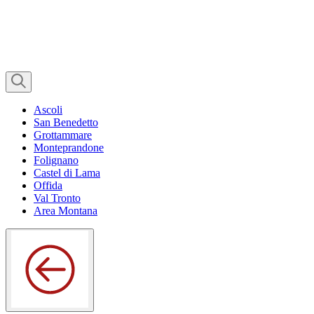
Ascoli
San Benedetto
Grottammare
Monteprandone
Folignano
Castel di Lama
Offida
Val Tronto
Area Montana