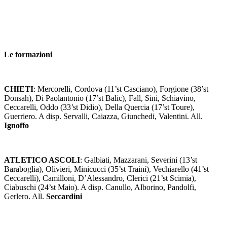
Le formazioni
CHIETI
: Mercorelli, Cordova (11’st Casciano), Forgione (38’st
Donsah), Di Paolantonio (17’st Balic), Fall, Sini, Schiavino,
Ceccarelli, Oddo (33’st Didio), Della Quercia (17’st Toure),
Guerriero. A disp. Servalli, Caiazza, Giunchedi, Valentini. All.
Ignoffo
ATLETICO ASCOLI
: Galbiati, Mazzarani, Severini (13’st
Baraboglia), Olivieri, Minicucci (35’st Traini), Vechiarello (41’st
Ceccarelli), Camilloni, D’Alessandro, Clerici (21’st Scimia),
Ciabuschi (24’st Maio). A disp. Canullo, Alborino, Pandolfi,
Gerlero. All.
Seccardini