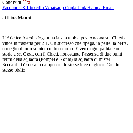
Condividi
Facebook
X
LinkedIn
Whatsapp
Copia Link
Stampa
Email
di
Lino Manni
L’Atletico Ascoli sfoga tutta la sua rabbia post Ancona sul Chieti e
vince in trasferta per 2-1. Un successo che ripaga, in parte, la beffa,
o meglio il torto subito, contro i dorici. È vero: ogni partita è una
storia a sé. Oggi, con il Chieti, nonostante l’assenza di due punti
fermi della squadra (Pompei e Nonni) la squadra di mister
Seccardini è scesa in campo con le stesse idee di gioco. Con lo
stesso piglio.