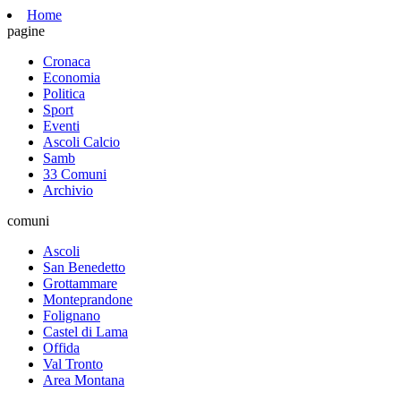
Home
pagine
Cronaca
Economia
Politica
Sport
Eventi
Ascoli Calcio
Samb
33 Comuni
Archivio
comuni
Ascoli
San Benedetto
Grottammare
Monteprandone
Folignano
Castel di Lama
Offida
Val Tronto
Area Montana