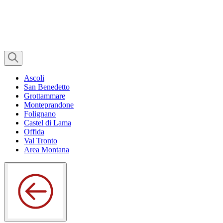
Ascoli
San Benedetto
Grottammare
Monteprandone
Folignano
Castel di Lama
Offida
Val Tronto
Area Montana