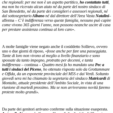
che regionali: per me non è un aspetto partitico,
ho contattato tutti
,
ma non ho ricevuto alcun aiuto né da parte del nostro sindaco di
San Benedetto, né da parte dei consiglieri e assessori regionali, né
dal sottosegretario
Albano
né dal direttore dell’Area Vasta
Natalini
–
afferma –
C’è indifferenza verso queste famiglia, nessuno può capire
come vivono 365 giorni l’anno, non possono neanche uscire di casa
per prestare assistenza continua al loro caro
».
A molte famiglie viene negato anche il cosiddetto Sollievo, ovvero
uno o due giorni di riposo, «
fosse anche per fare una passeggiata.
Tante di loro non vivono al meglio a livello finanziario e sono
spossate da tanto impegno, protratto per decenni, e tanta
indifferenza
– continua –
Quattro mesi fa ho mandato una
Pec a
tutti i sindaci del Piceno
, ho ottenuto risposta solo da Grottammare
e Offida, da un esponente provinciale del M5S e dai Verdi. Soltanto
giovedì sera mi ha chiamato la segretaria del sindaco
Matricardi
di
Montalto, attuale presidente dell’Ambito Sociale, in vista di una
riunione di martedì prossimo. Ma se non arriveranno novità faremo
proteste molto grandi».
Da parte dei genitori arrivano conferme sulla situazione esasperata.