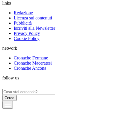
links
Redazione
Licenza sui contenuti
Pubblicità
Iscriviti alla Newsletter
Privacy Policy
Cookie Policy
network
Cronache Fermane
Cronache Maceratesi
Cronache Ancona
follow us
Ricerca
per: