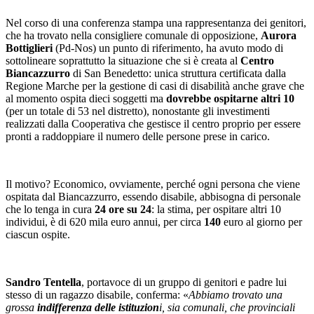
Nel corso di una conferenza stampa una rappresentanza dei genitori,
che ha trovato nella consigliere comunale di opposizione,
Aurora
Bottiglieri
(Pd-Nos) un punto di riferimento, ha avuto modo di
sottolineare soprattutto la situazione che si è creata al
Centro
Biancazzurro
di San Benedetto: unica struttura certificata dalla
Regione Marche per la gestione di casi di disabilità anche grave che
al momento ospita dieci soggetti ma
dovrebbe ospitarne altri 10
(per un totale di 53 nel distretto), nonostante gli investimenti
realizzati dalla Cooperativa che gestisce il centro proprio per essere
pronti a raddoppiare il numero delle persone prese in carico.
Il motivo? Economico, ovviamente, perché ogni persona che viene
ospitata dal Biancazzurro, essendo disabile, abbisogna di personale
che lo tenga in cura
24 ore su 24
: la stima, per ospitare altri 10
individui, è di 620 mila euro annui, per circa
140
euro al giorno per
ciascun ospite.
Sandro Tentella
, portavoce di un gruppo di genitori e padre lui
stesso di un ragazzo disabile, conferma: «
Abbiamo trovato una
grossa
indifferenza delle istituzion
i, sia comunali, che provinciali