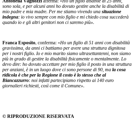
Antonella Vagnozzi
afferma: «
Ho un figlio disabile di 25 anni,
sono sola, e per alcuni anni ho dovuto gestire anche la disabilità di
mio padre e mia madre. Per me stiamo vivendo una
situazione
indegna
: io vivo sempre con mio figlio e mi chiedo cosa succederà
quando io e gli altri genitori non ci saremo più».
Franca Esposito
, conferma: «
Ho un figlio di 51 anni con disabilità
gravissima, da anni ci battiamo per avere una struttura dignitosa
per i nostri figlio. Io e mio marito siamo ultrasettantenni, non siamo
più in grado di gestire la disabilità fisicamente o mentalmente. Lo
devo dire: ho dovuto accettare per mio figlio il posto in una struttura
per anziani, è in un luogo dove ci sono persone di 90, ma
la cosa
ridicola è che per la Regione il costo è lo stesso che al
Biancazzurro
: noi infatti partecipiamo rispetto ai 140 euro
giornalieri richiesti, così come il Comune»
.
© RIPRODUZIONE RISERVATA