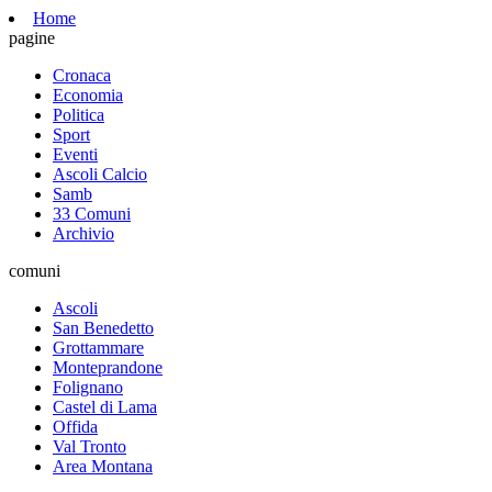
Home
pagine
Cronaca
Economia
Politica
Sport
Eventi
Ascoli Calcio
Samb
33 Comuni
Archivio
comuni
Ascoli
San Benedetto
Grottammare
Monteprandone
Folignano
Castel di Lama
Offida
Val Tronto
Area Montana