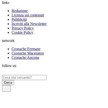
links
Redazione
Licenza sui contenuti
Pubblicità
Iscriviti alla Newsletter
Privacy Policy
Cookie Policy
network
Cronache Fermane
Cronache Maceratesi
Cronache Ancona
follow us
Ricerca
per: