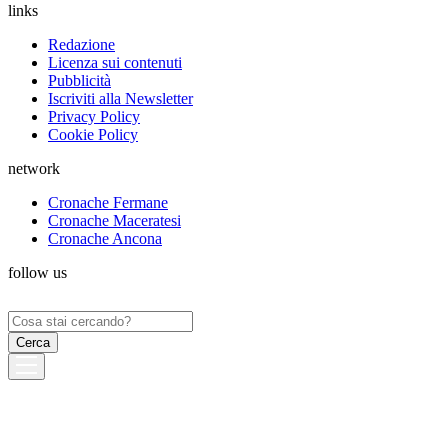
links
Redazione
Licenza sui contenuti
Pubblicità
Iscriviti alla Newsletter
Privacy Policy
Cookie Policy
network
Cronache Fermane
Cronache Maceratesi
Cronache Ancona
follow us
Ricerca
per: