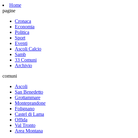
Home
pagine
Cronaca
Economia
Politica
Sport
Eventi
Ascoli Calcio
Samb
33 Comuni
Archivio
comuni
Ascoli
San Benedetto
Grottammare
Monteprandone
Folignano
Castel di Lama
Offida
Val Tronto
Area Montana