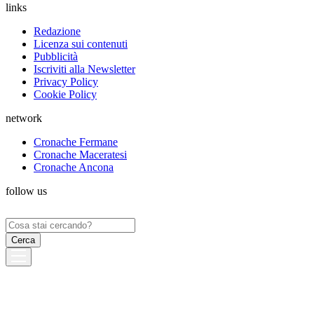
links
Redazione
Licenza sui contenuti
Pubblicità
Iscriviti alla Newsletter
Privacy Policy
Cookie Policy
network
Cronache Fermane
Cronache Maceratesi
Cronache Ancona
follow us
Ricerca
per: