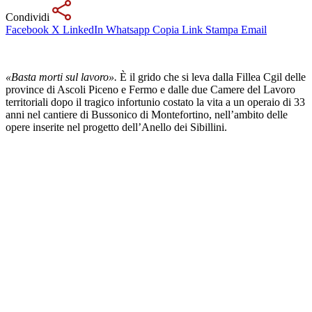
Condividi
Facebook
X
LinkedIn
Whatsapp
Copia Link
Stampa
Email
«Basta morti sul lavoro».
È il grido che si leva dalla Fillea Cgil delle
province di Ascoli Piceno e Fermo e dalle due Camere del Lavoro
territoriali dopo il tragico infortunio costato la vita a un operaio di 33
anni nel cantiere di Bussonico di Montefortino, nell’ambito delle
opere inserite nel progetto dell’Anello dei Sibillini.