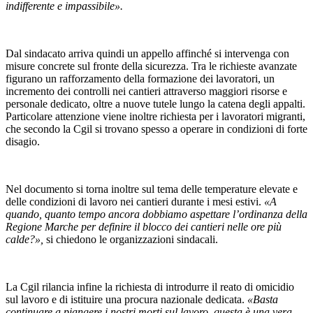
indifferente e impassibile».
Dal sindacato arriva quindi un appello affinché si intervenga con
misure concrete sul fronte della sicurezza. Tra le richieste avanzate
figurano un rafforzamento della formazione dei lavoratori, un
incremento dei controlli nei cantieri attraverso maggiori risorse e
personale dedicato, oltre a nuove tutele lungo la catena degli appalti.
Particolare attenzione viene inoltre richiesta per i lavoratori migranti,
che secondo la Cgil si trovano spesso a operare in condizioni di forte
disagio.
Nel documento si torna inoltre sul tema delle temperature elevate e
delle condizioni di lavoro nei cantieri durante i mesi estivi.
«A
quando, quanto tempo ancora dobbiamo aspettare l’ordinanza della
Regione Marche per definire il blocco dei cantieri nelle ore più
calde?»,
si chiedono le organizzazioni sindacali.
La Cgil rilancia infine la richiesta di introdurre il reato di omicidio
sul lavoro e di istituire una procura nazionale dedicata.
«Basta
continuare a piangere i nostri morti sul lavoro, questa è una vera