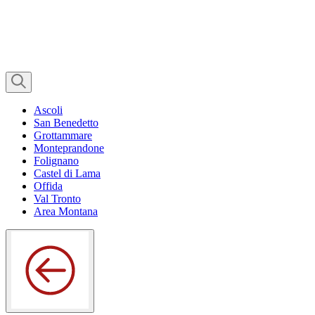
Ascoli
San Benedetto
Grottammare
Monteprandone
Folignano
Castel di Lama
Offida
Val Tronto
Area Montana