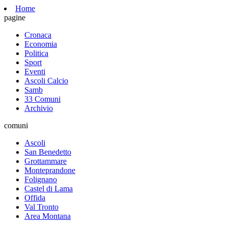
Home
pagine
Cronaca
Economia
Politica
Sport
Eventi
Ascoli Calcio
Samb
33 Comuni
Archivio
comuni
Ascoli
San Benedetto
Grottammare
Monteprandone
Folignano
Castel di Lama
Offida
Val Tronto
Area Montana