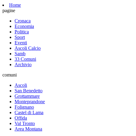
Home
pagine
Cronaca
Economia
Politica
Sport
Eventi
Ascoli Calcio
Samb
33 Comuni
Archivio
comuni
Ascoli
San Benedetto
Grottammare
Monteprandone
Folignano
Castel di Lama
Offida
Val Tronto
Area Montana