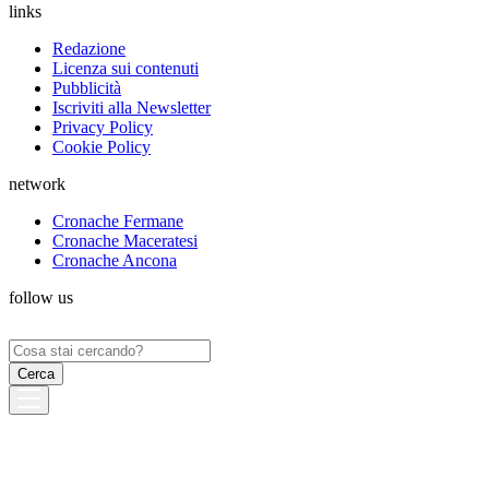
links
Redazione
Licenza sui contenuti
Pubblicità
Iscriviti alla Newsletter
Privacy Policy
Cookie Policy
network
Cronache Fermane
Cronache Maceratesi
Cronache Ancona
follow us
Ricerca
per: