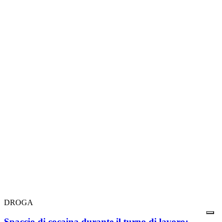
DROGA
Spaccio di cocaina durante il turno di lavoro: