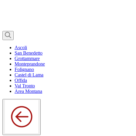
Ascoli
San Benedetto
Grottammare
Monteprandone
Folignano
Castel di Lama
Offida
Val Tronto
Area Montana