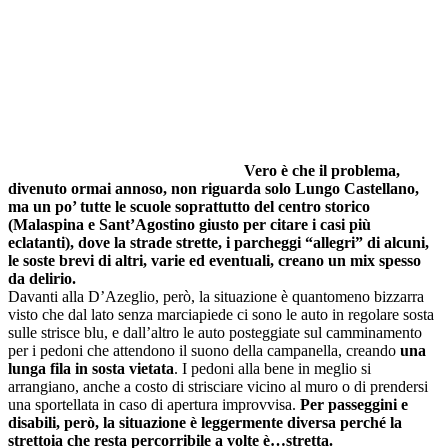
Vero è che il problema,
divenuto ormai annoso, non riguarda solo Lungo Castellano,
ma un po’ tutte le scuole soprattutto del centro storico
(Malaspina e Sant’Agostino giusto per citare i casi più
eclatanti), dove la strade strette, i parcheggi “allegri” di alcuni,
le soste brevi di altri, varie ed eventuali, creano un mix spesso
da delirio.
Davanti alla D’Azeglio, però, la situazione è quantomeno bizzarra
visto che dal lato senza marciapiede ci sono le auto in regolare sosta
sulle strisce blu, e dall’altro le auto posteggiate sul camminamento
per i pedoni che attendono il suono della campanella, creando
una
lunga fila in sosta vietata
. I pedoni alla bene in meglio si
arrangiano, anche a costo di strisciare vicino al muro o di prendersi
una sportellata in caso di apertura improvvisa.
Per passeggini e
disabili, però, la situazione è leggermente diversa perché la
strettoia che resta percorribile a volte è…stretta.