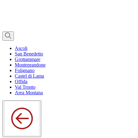
Ascoli
San Benedetto
Grottammare
Monteprandone
Folignano
Castel di Lama
Offida
Val Tronto
Area Montana