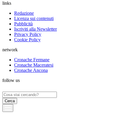
links
Redazione
Licenza sui contenuti
Pubblicità
Iscriviti alla Newsletter
Privacy Policy
Cookie Policy
network
Cronache Fermane
Cronache Maceratesi
Cronache Ancona
follow us
Ricerca
per: