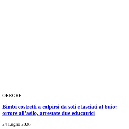
ORRORE
Bimbi costretti a colpirsi da soli e lasciati al buio:
orrore all’asilo, arrestate due educatrici
24 Luglio 2026