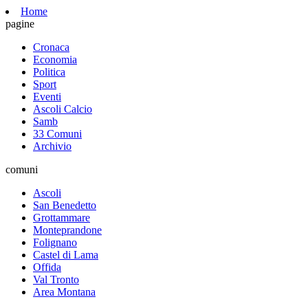
Home
pagine
Cronaca
Economia
Politica
Sport
Eventi
Ascoli Calcio
Samb
33 Comuni
Archivio
comuni
Ascoli
San Benedetto
Grottammare
Monteprandone
Folignano
Castel di Lama
Offida
Val Tronto
Area Montana