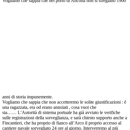
Vogliamo che sappia che nel porto di Ancona non si sfregiano 1900
anni di storia impunemente.
Vogliamo che sappia che non accetteremo le solite giustificazioni : è
una ragazzata, era od erano annoiati , cosa vuoi che
sia……
L’Autorità di sistema portuale ha già avviato le verifiche
sulle registrazioni della sorveglianza, e sarà chiesto supporto anche a
Fincantieri, che ha proprio di fianco all’Arco il proprio accesso al
cantiere navale sorvegliato 24 ore al giorno. Interverremo al più