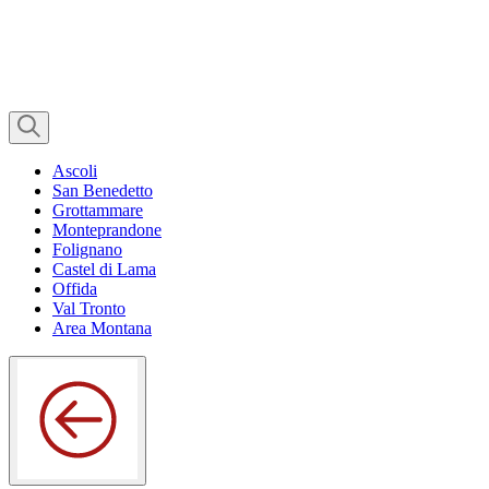
Ascoli
San Benedetto
Grottammare
Monteprandone
Folignano
Castel di Lama
Offida
Val Tronto
Area Montana