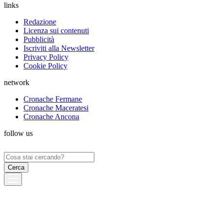
links
Redazione
Licenza sui contenuti
Pubblicità
Iscriviti alla Newsletter
Privacy Policy
Cookie Policy
network
Cronache Fermane
Cronache Maceratesi
Cronache Ancona
follow us
Ricerca
per: