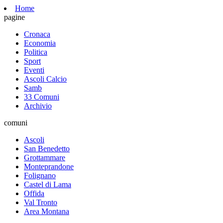
Home
pagine
Cronaca
Economia
Politica
Sport
Eventi
Ascoli Calcio
Samb
33 Comuni
Archivio
comuni
Ascoli
San Benedetto
Grottammare
Monteprandone
Folignano
Castel di Lama
Offida
Val Tronto
Area Montana