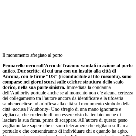
Il monumento sfregiato al porto
Pennarello nero sull’Arco di Traiano: vandali in azione al porto
antico. Due scritte, di cui una con un insulto alla città di
Ancona, con le firme “US” (riconducibile al tifo rossoblù), sono
comparse nei giorni scorsi sulle celebre struttura dello scalo
dorico, nella sua parte sinistra.
Immediata la condanna
dell’Authority portuale anche se al momento non c’è alcuna certezza
del collegamento tra l’autore ancora da identificare e la tifoseria
sambenedettese. «Un’offesa alla città sul monumento simbolo della
città -accusa l’Authority- Uno sfregio di una mano ignorante e
vigliacca, che credendo di non essere visto ha tentato anche di
lasciare la sua firma, prima di scappare. All’autore di questo gesto
vogliamo fare sapere che ci sono telecamere che vigilano sull’area
portuale e che consentiranno di individuare chi e quando ha agito.