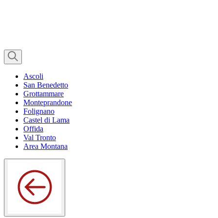
Ascoli
San Benedetto
Grottammare
Monteprandone
Folignano
Castel di Lama
Offida
Val Tronto
Area Montana