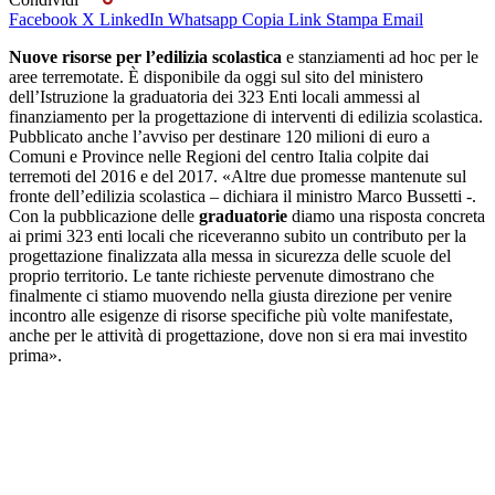
Facebook
X
LinkedIn
Whatsapp
Copia Link
Stampa
Email
Nuove risorse per l’edilizia scolastica
e stanziamenti ad hoc per le
aree terremotate. È disponibile da oggi sul sito del ministero
dell’Istruzione la graduatoria dei 323 Enti locali ammessi al
finanziamento per la progettazione di interventi di edilizia scolastica.
Pubblicato anche l’avviso per destinare 120 milioni di euro a
Comuni e Province nelle Regioni del centro Italia colpite dai
terremoti del 2016 e del 2017. «Altre due promesse mantenute sul
fronte dell’edilizia scolastica – dichiara il ministro Marco Bussetti -.
Con la pubblicazione delle
graduatorie
diamo una risposta concreta
ai primi 323 enti locali che riceveranno subito un contributo per la
progettazione finalizzata alla messa in sicurezza delle scuole del
proprio territorio. Le tante richieste pervenute dimostrano che
finalmente ci stiamo muovendo nella giusta direzione per venire
incontro alle esigenze di risorse specifiche più volte manifestate,
anche per le attività di progettazione, dove non si era mai investito
prima».