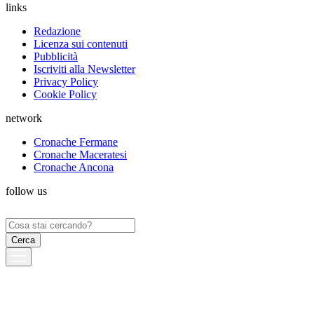
links
Redazione
Licenza sui contenuti
Pubblicità
Iscriviti alla Newsletter
Privacy Policy
Cookie Policy
network
Cronache Fermane
Cronache Maceratesi
Cronache Ancona
follow us
Ricerca
per: