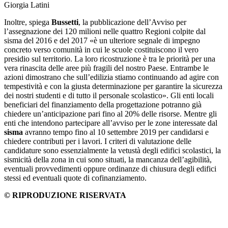
Giorgia Latini
Inoltre, spiega
Bussetti
, la pubblicazione dell’Avviso per
l’assegnazione dei 120 milioni nelle quattro Regioni colpite dal
sisma del 2016 e del 2017 «è un ulteriore segnale di impegno
concreto verso comunità in cui le scuole costituiscono il vero
presidio sul territorio. La loro ricostruzione è tra le priorità per una
vera rinascita delle aree più fragili del nostro Paese. Entrambe le
azioni dimostrano che sull’edilizia stiamo continuando ad agire con
tempestività e con la giusta determinazione per garantire la sicurezza
dei nostri studenti e di tutto il personale scolastico». Gli enti locali
beneficiari del finanziamento della progettazione potranno già
chiedere un’anticipazione pari fino al 20% delle risorse. Mentre gli
enti che intendono partecipare all’avviso per le zone interessate dal
sisma
avranno tempo fino al 10 settembre 2019 per candidarsi e
chiedere contributi per i lavori. I criteri di valutazione delle
candidature sono essenzialmente la vetustà degli edifici scolastici, la
sismicità della zona in cui sono situati, la mancanza dell’agibilità,
eventuali provvedimenti oppure ordinanze di chiusura degli edifici
stessi ed eventuali quote di cofinanziamento.
© RIPRODUZIONE RISERVATA