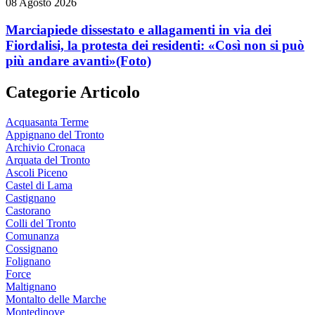
08 Agosto 2026
Marciapiede dissestato e allagamenti in via dei
Fiordalisi, la protesta dei residenti: «Così non si può
più andare avanti»
(Foto)
Categorie Articolo
Acquasanta Terme
Appignano del Tronto
Archivio Cronaca
Arquata del Tronto
Ascoli Piceno
Castel di Lama
Castignano
Castorano
Colli del Tronto
Comunanza
Cossignano
Folignano
Force
Maltignano
Montalto delle Marche
Montedinove