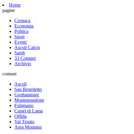
Home
pagine
Cronaca
Economia
Politica
Sport
Eventi
Ascoli Calcio
Samb
33 Comuni
Archivio
comuni
Ascoli
San Benedetto
Grottammare
Monteprandone
Folignano
Castel di Lama
Offida
Val Tronto
Area Montana