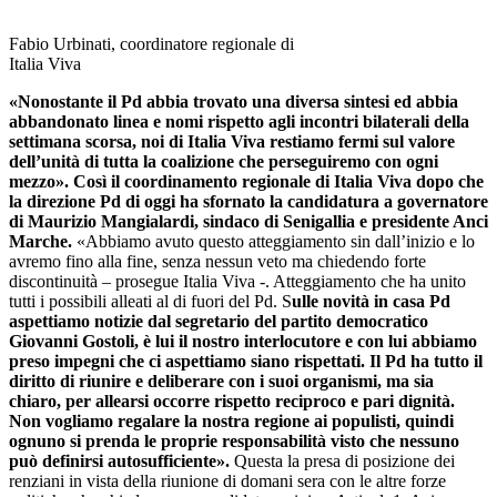
Fabio Urbinati, coordinatore regionale di
Italia Viva
«Nonostante il Pd abbia trovato una diversa sintesi ed abbia
abbandonato linea e nomi rispetto agli incontri bilaterali della
settimana scorsa, noi di Italia Viva restiamo fermi sul valore
dell’unità di tutta la coalizione che perseguiremo con ogni
mezzo». Così il coordinamento regionale di Italia Viva dopo che
la direzione Pd di oggi ha sfornato la candidatura a governatore
di Maurizio Mangialardi, sindaco di Senigallia e presidente Anci
Marche.
«Abbiamo avuto questo atteggiamento sin dall’inizio e lo
avremo fino alla fine, senza nessun veto ma chiedendo forte
discontinuità – prosegue Italia Viva -. Atteggiamento che ha unito
tutti i possibili alleati al di fuori del Pd. S
ulle novità in casa Pd
aspettiamo notizie dal segretario del partito democratico
Giovanni Gostoli, è lui il nostro interlocutore e con lui abbiamo
preso impegni che ci aspettiamo siano rispettati. Il Pd ha tutto il
diritto di riunire e deliberare con i suoi organismi, ma sia
chiaro, per allearsi occorre rispetto reciproco e pari dignità.
Non vogliamo regalare la nostra regione ai populisti, quindi
ognuno si prenda le proprie responsabilità visto che nessuno
può definirsi autosufficiente».
Questa la presa di posizione dei
renziani in vista della riunione di domani sera con le altre forze