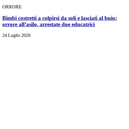
ORRORE
Bimbi costretti a colpirsi da soli e lasciati al buio:
orrore all’asilo, arrestate due educatrici
24 Luglio 2026