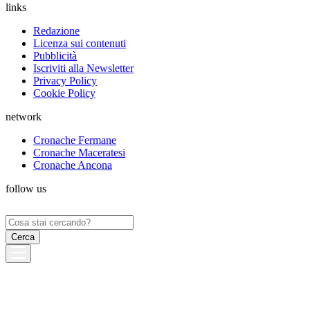
links
Redazione
Licenza sui contenuti
Pubblicità
Iscriviti alla Newsletter
Privacy Policy
Cookie Policy
network
Cronache Fermane
Cronache Maceratesi
Cronache Ancona
follow us
Ricerca
per: