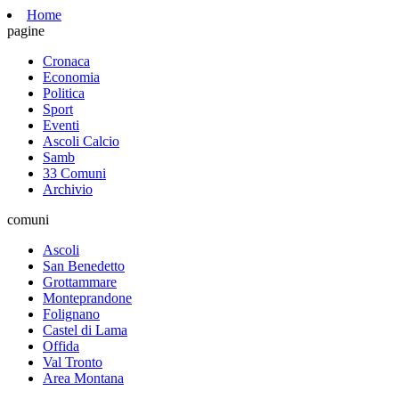
Home
pagine
Cronaca
Economia
Politica
Sport
Eventi
Ascoli Calcio
Samb
33 Comuni
Archivio
comuni
Ascoli
San Benedetto
Grottammare
Monteprandone
Folignano
Castel di Lama
Offida
Val Tronto
Area Montana