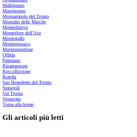
Maltignano
Massignano
Monsampolo del Tronto
Montalto delle Marche
Montedinove
Montefiore dell'Aso
Montegallo
Montemonaco
Monteprandone
Offida
Palmiano
Ripatransone
Roccafluvione
Rotella
San Benedetto del Tronto
Spinetoli
Val Tronto
Venarotta
Torna alla home
Gli articoli più letti