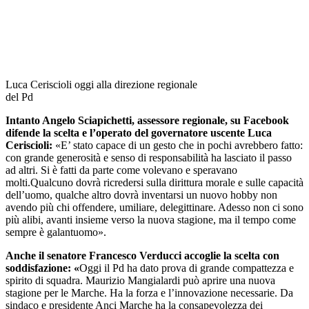
Luca Ceriscioli oggi alla direzione regionale
del Pd
Intanto Angelo Sciapichetti, assessore regionale, su Facebook
difende la scelta e l’operato del governatore uscente Luca
Ceriscioli:
«E’ stato capace di un gesto che in pochi avrebbero fatto:
con grande generosità e senso di responsabilità ha lasciato il passo
ad altri. Si è fatti da parte come volevano e speravano
molti.Qualcuno dovrà ricredersi sulla dirittura morale e sulle capacità
dell’uomo, qualche altro dovrà inventarsi un nuovo hobby non
avendo più chi offendere, umiliare, delegittinare. Adesso non ci sono
più alibi, avanti insieme verso la nuova stagione, ma il tempo come
sempre è galantuomo».
Anche il senatore Francesco Verducci accoglie la scelta con
soddisfazione:
«
Oggi il Pd ha dato prova di grande compattezza e
spirito di squadra. Maurizio Mangialardi può aprire una nuova
stagione per le Marche. Ha la forza e l’innovazione necessarie. Da
sindaco e presidente Anci Marche ha la consapevolezza dei