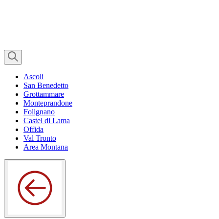
Ascoli
San Benedetto
Grottammare
Monteprandone
Folignano
Castel di Lama
Offida
Val Tronto
Area Montana