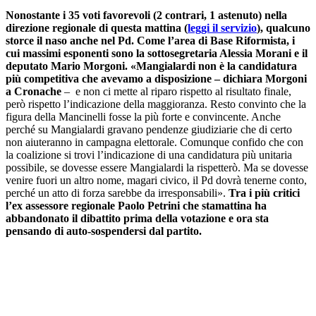
Nonostante i 35 voti favorevoli (2 contrari, 1 astenuto) nella
direzione regionale di questa mattina (
leggi il servizio
), qualcuno
storce il naso anche nel Pd. Come l’area di Base Riformista, i
cui massimi esponenti sono la sottosegretaria Alessia Morani e il
deputato Mario Morgoni. «Mangialardi non è la candidatura
più competitiva che avevamo a disposizione – dichiara Morgoni
a Cronache
– e non ci mette al riparo rispetto al risultato finale,
però rispetto l’indicazione della maggioranza. Resto convinto che la
figura della Mancinelli fosse la più forte e convincente. Anche
perché su Mangialardi gravano pendenze giudiziarie che di certo
non aiuteranno in campagna elettorale. Comunque confido che con
la coalizione si trovi l’indicazione di una candidatura più unitaria
possibile, se dovesse essere Mangialardi la rispetterò. Ma se dovesse
venire fuori un altro nome, magari civico, il Pd dovrà tenerne conto,
perché un atto di forza sarebbe da irresponsabili».
Tra i più critici
l’ex assessore regionale Paolo Petrini che stamattina ha
abbandonato il dibattito prima della votazione e ora sta
pensando di auto-sospendersi dal partito.