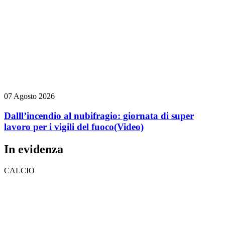
07 Agosto 2026
Dalll’incendio al nubifragio: giornata di super
lavoro per i vigili del fuoco
(Video)
In evidenza
CALCIO