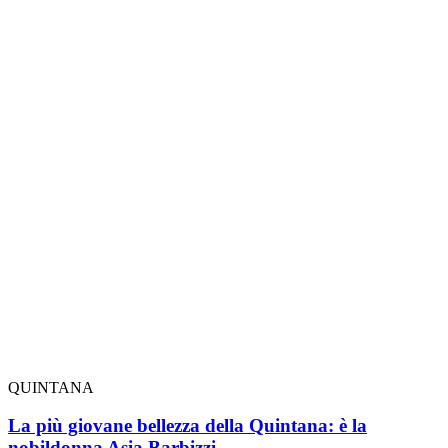
QUINTANA
La più giovane bellezza della Quintana: è la
nobildonna Asia Barbizzi