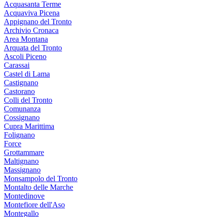
Acquasanta Terme
Acquaviva Picena
Appignano del Tronto
Archivio Cronaca
Area Montana
Arquata del Tronto
Ascoli Piceno
Carassai
Castel di Lama
Castignano
Castorano
Colli del Tronto
Comunanza
Cossignano
Cupra Marittima
Folignano
Force
Grottammare
Maltignano
Massignano
Monsampolo del Tronto
Montalto delle Marche
Montedinove
Montefiore dell'Aso
Montegallo