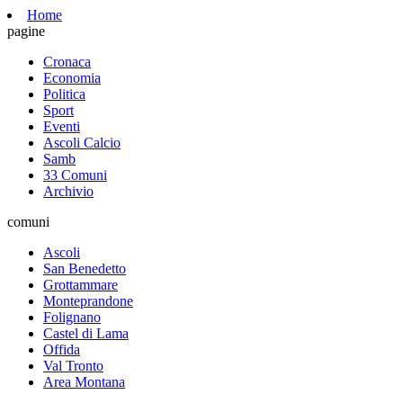
Home
pagine
Cronaca
Economia
Politica
Sport
Eventi
Ascoli Calcio
Samb
33 Comuni
Archivio
comuni
Ascoli
San Benedetto
Grottammare
Monteprandone
Folignano
Castel di Lama
Offida
Val Tronto
Area Montana