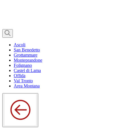
Ascoli
San Benedetto
Grottammare
Monteprandone
Folignano
Castel di Lama
Offida
Val Tronto
Area Montana