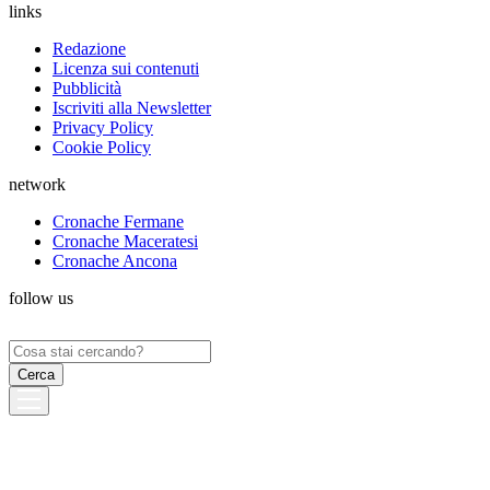
links
Redazione
Licenza sui contenuti
Pubblicità
Iscriviti alla Newsletter
Privacy Policy
Cookie Policy
network
Cronache Fermane
Cronache Maceratesi
Cronache Ancona
follow us
Ricerca
per: