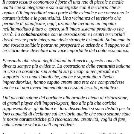
Il nostro tessuto economico è forte di una rete di piccole e medie
realtà che si integrano e sono sinergiche con il territorio che le
ospita. Gli imprenditori sono parte delle aziende e ne conoscono le
caratteristiche e le potenzialità. Una vicinanza al territorio che
permette di pianificare, oggi, azioni che avranno un impatto
nell’immediato futuro e, spero, sull’intero sistema produttivo che
verrà.
La
collaborazione
con le associazioni e i centri territoriali
dovrà essere parte integrante delle strategie aziendali. Solamente in
una società solidale potranno prosperare le aziende e il supporto al
territorio deve diventare una voce importante del conto economico.
Pensando alla storia degli italiani in America, questo concetto
diventa sempre più evidente. La costruzione della
comunità
italiana
in Usa ha basato la sua solidità sui principi di reciprocità e di
supporto tra connazionali che, anche e soprattutto a livello
imprenditoriale, hanno saputo creare una rete che comprendesse
anche chi non aveva immediato accesso al tessuto produttivo.
Dal piccolo salone del barbiere alla grande catena di ristorazione,
ai grandi player dell’import/export, fino alle più alte cariche
rappresentative, gli italiani e i loro discendenti si sono distinti per la
loro capacità di declinare sul territorio quelle che sono sempre state
le nostre
caratteristiche
più riconosciute: creatività, voglia di fare,
entusiasmo e velocità nell’apprendere.