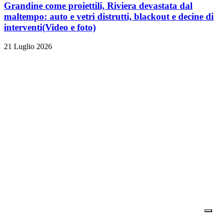
Grandine come proiettili, Riviera devastata dal
maltempo: auto e vetri distrutti, blackout e decine di
interventi
(Video e foto)
21 Luglio 2026