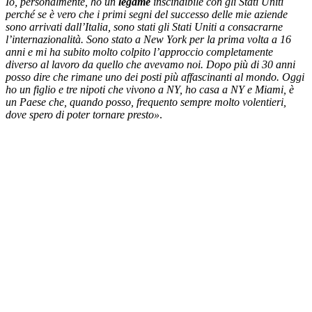
Io, personalmente, ho un
legame
inscindibile con gli Stati Uniti
perché se è vero che i primi segni del successo delle mie aziende
sono arrivati dall’Italia, sono stati gli Stati Uniti a consacrarne
l’internazionalità. Sono stato a New York per la prima volta a 16
anni e mi ha subito molto colpito l’approccio completamente
diverso al lavoro da quello che avevamo noi. Dopo più di 30 anni
posso dire che rimane uno dei posti più affascinanti al mondo. Oggi
ho un figlio e tre nipoti che vivono a NY, ho casa a NY e Miami, è
un Paese che, quando posso, frequento sempre molto volentieri,
dove spero di poter tornare presto»
.