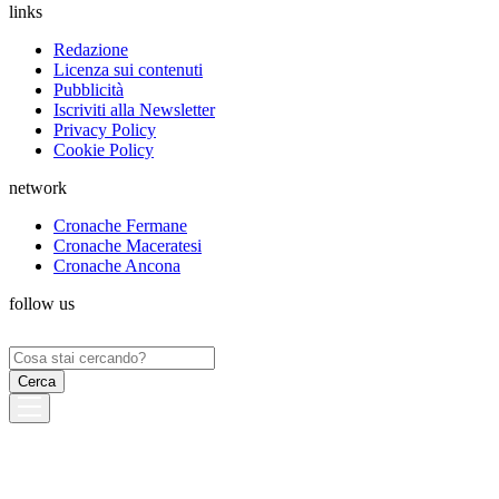
links
Redazione
Licenza sui contenuti
Pubblicità
Iscriviti alla Newsletter
Privacy Policy
Cookie Policy
network
Cronache Fermane
Cronache Maceratesi
Cronache Ancona
follow us
Ricerca
per: