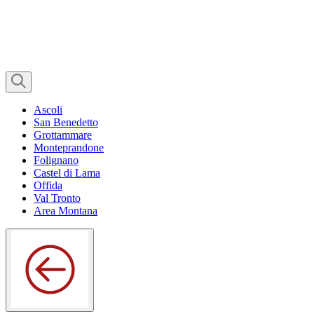
Ascoli
San Benedetto
Grottammare
Monteprandone
Folignano
Castel di Lama
Offida
Val Tronto
Area Montana