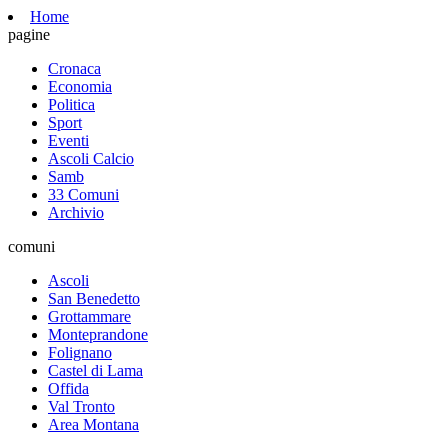
Home
pagine
Cronaca
Economia
Politica
Sport
Eventi
Ascoli Calcio
Samb
33 Comuni
Archivio
comuni
Ascoli
San Benedetto
Grottammare
Monteprandone
Folignano
Castel di Lama
Offida
Val Tronto
Area Montana