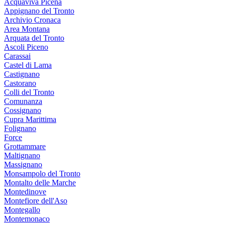
Acquaviva Picena
Appignano del Tronto
Archivio Cronaca
Area Montana
Arquata del Tronto
Ascoli Piceno
Carassai
Castel di Lama
Castignano
Castorano
Colli del Tronto
Comunanza
Cossignano
Cupra Marittima
Folignano
Force
Grottammare
Maltignano
Massignano
Monsampolo del Tronto
Montalto delle Marche
Montedinove
Montefiore dell'Aso
Montegallo
Montemonaco