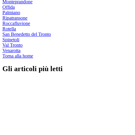
Monteprandone
Offida
Palmiano
Ripatransone
Roccafluvione
Rotella
San Benedetto del Tronto
Spinetoli
Val Tronto
Venarotta
Torna alla home
Gli articoli più letti