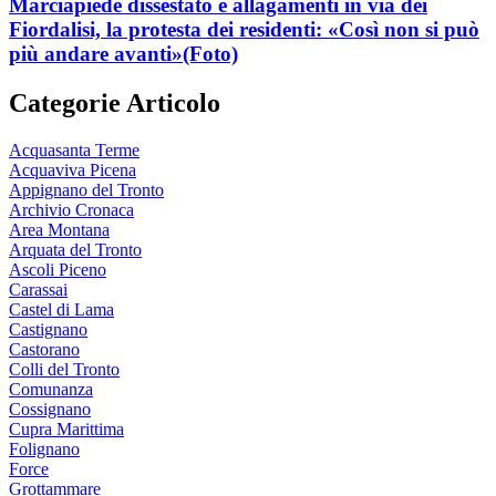
Marciapiede dissestato e allagamenti in via dei
Fiordalisi, la protesta dei residenti: «Così non si può
più andare avanti»
(Foto)
Categorie Articolo
Acquasanta Terme
Acquaviva Picena
Appignano del Tronto
Archivio Cronaca
Area Montana
Arquata del Tronto
Ascoli Piceno
Carassai
Castel di Lama
Castignano
Castorano
Colli del Tronto
Comunanza
Cossignano
Cupra Marittima
Folignano
Force
Grottammare