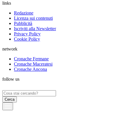
links
Redazione
Licenza sui contenuti
Pubblicità
Iscriviti alla Newsletter
Privacy Policy
Cookie Policy
network
Cronache Fermane
Cronache Maceratesi
Cronache Ancona
follow us
Ricerca
per: