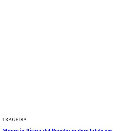
TRAGEDIA
Muore in Piazza del Popolo: malore fatale per