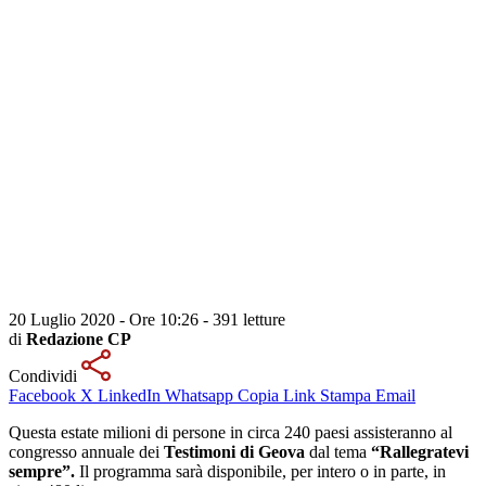
20 Luglio 2020 - Ore 10:26
-
391 letture
di
Redazione CP
Condividi
Facebook
X
LinkedIn
Whatsapp
Copia Link
Stampa
Email
Questa estate milioni di persone in circa 240 paesi assisteranno al
congresso annuale dei
Testimoni di Geova
dal tema
“Rallegratevi
sempre”.
Il programma sarà disponibile, per intero o in parte, in