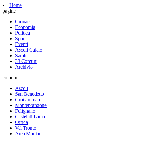
Home
pagine
Cronaca
Economia
Politica
Sport
Eventi
Ascoli Calcio
Samb
33 Comuni
Archivio
comuni
Ascoli
San Benedetto
Grottammare
Monteprandone
Folignano
Castel di Lama
Offida
Val Tronto
Area Montana