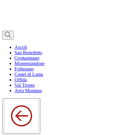
Ascoli
San Benedetto
Grottammare
Monteprandone
Folignano
Castel di Lama
Offida
Val Tronto
Area Montana