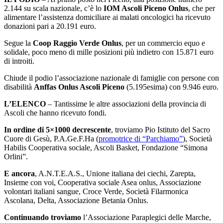
2.144 su scala nazionale, c’è lo
IOM Ascoli Piceno Onlus
, che per
alimentare l’assistenza domiciliare ai malati oncologici ha ricevuto
donazioni pari a 20.191 euro.
Segue la
Coop Raggio Verde Onlus
, per un commercio equo e
solidale, poco meno di mille posizioni più indietro con 15.871 euro
di introiti.
Chiude il podio l’associazione nazionale di famiglie con persone con
disabilità
Anffas Onlus Ascoli Piceno
(5.195esima) con 9.946 euro.
L’ELENCO
– Tantissime le altre associazioni della provincia di
Ascoli che hanno ricevuto fondi.
In ordine di 5×1000
decrescente
, troviamo Pio Istituto del Sacro
Cuore di Gesù, P.A.Ge.F.Ha (
promotrice di “Parchiamo”
), Società
Habilis Cooperativa sociale, Ascoli Basket, Fondazione “Simona
Orlini”.
E ancora
, A.N.T.E.A.S., Unione italiana dei ciechi, Zarepta,
Insieme con voi, Cooperativa sociale Asea onlus, Associazione
volontari italiani sangue, Croce Verde, Società Filarmonica
Ascolana, Delta, Associazione Betania Onlus.
Continuando troviamo
l’Associazione Paraplegici delle Marche,