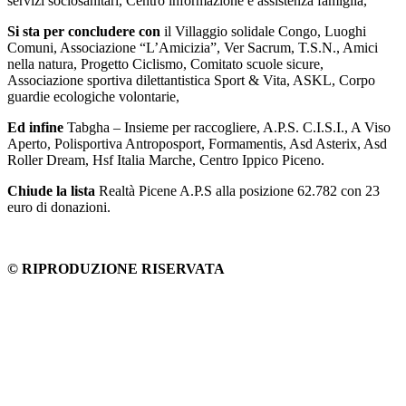
servizi sociosanitari, Centro informazione e assistenza famiglia,
Si sta per concludere con
il Villaggio solidale Congo, Luoghi
Comuni, Associazione “L’Amicizia”, Ver Sacrum, T.S.N., Amici
nella natura, Progetto Ciclismo, Comitato scuole sicure,
Associazione sportiva dilettantistica Sport & Vita, ASKL, Corpo
guardie ecologiche volontarie,
Ed infine
Tabgha – Insieme per raccogliere, A.P.S. C.I.S.I., A Viso
Aperto, Polisportiva Antroposport, Formamentis, Asd Asterix, Asd
Roller Dream, Hsf Italia Marche, Centro Ippico Piceno.
Chiude la lista
Realtà Picene A.P.S alla posizione 62.782 con 23
euro di donazioni.
© RIPRODUZIONE RISERVATA