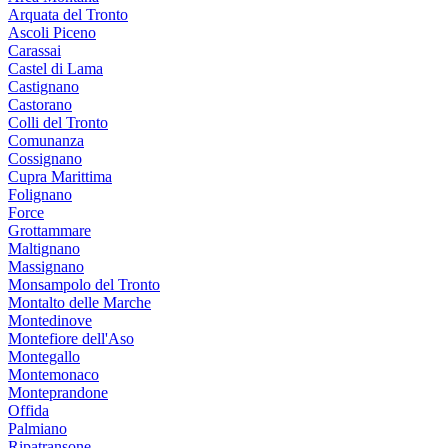
Arquata del Tronto
Ascoli Piceno
Carassai
Castel di Lama
Castignano
Castorano
Colli del Tronto
Comunanza
Cossignano
Cupra Marittima
Folignano
Force
Grottammare
Maltignano
Massignano
Monsampolo del Tronto
Montalto delle Marche
Montedinove
Montefiore dell'Aso
Montegallo
Montemonaco
Monteprandone
Offida
Palmiano
Ripatransone