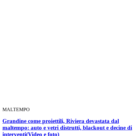
MALTEMPO
Grandine come proiettili, Riviera devastata dal
maltempo: auto e vetri distrutti, blackout e decine di
interventi
(Video e foto)