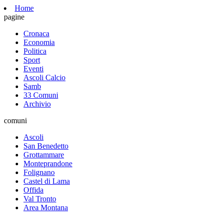
Home
pagine
Cronaca
Economia
Politica
Sport
Eventi
Ascoli Calcio
Samb
33 Comuni
Archivio
comuni
Ascoli
San Benedetto
Grottammare
Monteprandone
Folignano
Castel di Lama
Offida
Val Tronto
Area Montana