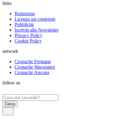
links
Redazione
Licenza sui contenuti
Pubblicità
Iscriviti alla Newsletter
Privacy Policy
Cookie Policy
network
Cronache Fermane
Cronache Maceratesi
Cronache Ancona
follow us
Ricerca
per: