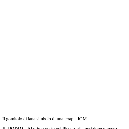
Il gomitolo di lana simbolo di una terapia IOM
IL PODIO
– Al primo posto nel Piceno, alla posizione numero