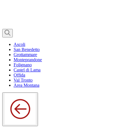
Ascoli
San Benedetto
Grottammare
Monteprandone
Folignano
Castel di Lama
Offida
Val Tronto
Area Montana