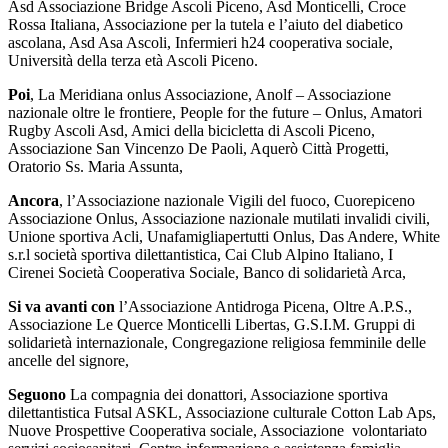
Asd Associazione Bridge Ascoli Piceno, Asd Monticelli, Croce
Rossa Italiana, Associazione per la tutela e l’aiuto del diabetico
ascolana, Asd Asa Ascoli, Infermieri h24 cooperativa sociale,
Università della terza età Ascoli Piceno.
Poi
, La Meridiana onlus Associazione, Anolf – Associazione
nazionale oltre le frontiere, People for the future – Onlus, Amatori
Rugby Ascoli Asd, Amici della bicicletta di Ascoli Piceno,
Associazione San Vincenzo De Paoli, Aquerò Città Progetti,
Oratorio Ss. Maria Assunta,
Ancora
, l’Associazione nazionale Vigili del fuoco, Cuorepiceno
Associazione Onlus, Associazione nazionale mutilati invalidi civili,
Unione sportiva Acli, Unafamigliapertutti Onlus, Das Andere, White
s.r.l società sportiva dilettantistica, Cai Club Alpino Italiano, I
Cirenei Società Cooperativa Sociale, Banco di solidarietà Arca,
Si va avanti con
l’Associazione Antidroga Picena, Oltre A.P.S.,
Associazione Le Querce Monticelli Libertas, G.S.I.M. Gruppi di
solidarietà internazionale, Congregazione religiosa femminile delle
ancelle del signore,
Seguono
La compagnia dei donattori, Associazione sportiva
dilettantistica Futsal ASKL, Associazione culturale Cotton Lab Aps,
Nuove Prospettive Cooperativa sociale, Associazione volontariato