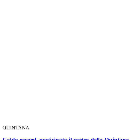
QUINTANA
Caldo record, posticipato il corteo della Quintana