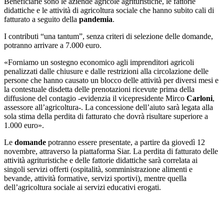
Beneficiarie sono le aziende agricole agrituristiche, le fattorie
didattiche e le attività di agricoltura sociale che hanno subito cali di
fatturato a seguito della
pandemia
.
I contributi “una tantum”, senza criteri di selezione delle domande,
potranno arrivare a 7.000 euro.
«Forniamo un sostegno economico agli imprenditori agricoli
penalizzati dalle chiusure e dalle restrizioni alla circolazione delle
persone che hanno causato un blocco delle attività per diversi mesi e
la contestuale disdetta delle prenotazioni ricevute prima della
diffusione del contagio -evidenzia il vicepresidente Mirco
Carloni
,
assessore all’agricoltura-. La concessione dell’aiuto sarà legata alla
sola stima della perdita di fatturato che dovrà risultare superiore a
1.000 euro».
Le
domande
potranno essere presentate, a partire da giovedì 12
novembre, attraverso la piattaforma Siar. La perdita di fatturato delle
attività agrituristiche e delle fattorie didattiche sarà correlata ai
singoli servizi offerti (ospitalità, somministrazione alimenti e
bevande, attività formative, servizi sportivi), mentre quella
dell’agricoltura sociale ai servizi educativi erogati.