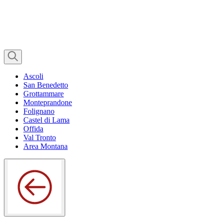
Ascoli
San Benedetto
Grottammare
Monteprandone
Folignano
Castel di Lama
Offida
Val Tronto
Area Montana