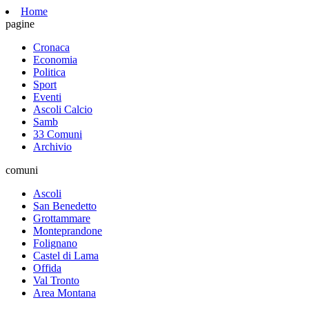
Home
pagine
Cronaca
Economia
Politica
Sport
Eventi
Ascoli Calcio
Samb
33 Comuni
Archivio
comuni
Ascoli
San Benedetto
Grottammare
Monteprandone
Folignano
Castel di Lama
Offida
Val Tronto
Area Montana