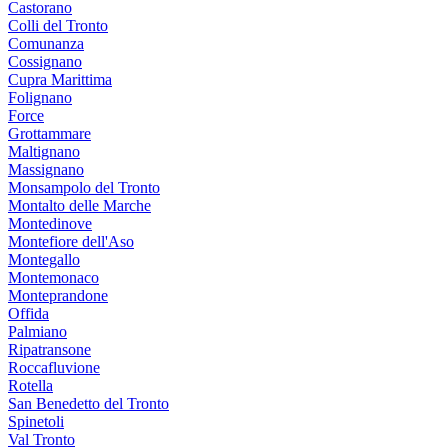
Castorano
Colli del Tronto
Comunanza
Cossignano
Cupra Marittima
Folignano
Force
Grottammare
Maltignano
Massignano
Monsampolo del Tronto
Montalto delle Marche
Montedinove
Montefiore dell'Aso
Montegallo
Montemonaco
Monteprandone
Offida
Palmiano
Ripatransone
Roccafluvione
Rotella
San Benedetto del Tronto
Spinetoli
Val Tronto