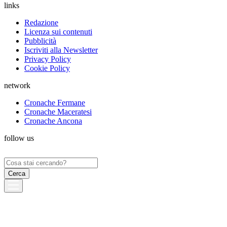
links
Redazione
Licenza sui contenuti
Pubblicità
Iscriviti alla Newsletter
Privacy Policy
Cookie Policy
network
Cronache Fermane
Cronache Maceratesi
Cronache Ancona
follow us
Ricerca
per: