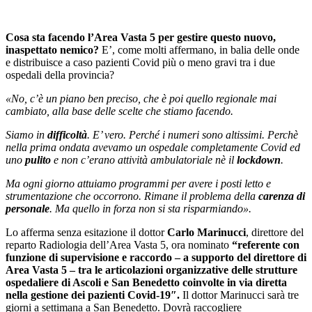
Cosa sta facendo l’Area Vasta 5 per gestire questo nuovo,
inaspettato nemico?
E’, come molti affermano, in balia delle onde
e distribuisce a caso pazienti Covid più o meno gravi tra i due
ospedali della provincia?
«No, c’è un piano ben preciso, che è poi quello regionale mai
cambiato, alla base delle scelte che stiamo facendo.
Siamo in
difficoltà
. E’ vero. Perché i numeri sono altissimi. Perchè
nella prima ondata avevamo un ospedale completamente Covid ed
uno
pulito
e non c’erano attività ambulatoriale nè il
lockdown
.
Ma ogni giorno attuiamo programmi per avere i posti letto e
strumentazione che occorrono. Rimane il problema della
carenza di
personale
. Ma quello in forza non si sta risparmiando».
Lo afferma senza esitazione il dottor
Carlo Marinucci
, direttore del
reparto Radiologia dell’Area Vasta 5, ora nominato
“referente con
funzione di supervisione e raccordo – a supporto del direttore di
Area Vasta 5 – tra le articolazioni organizzative delle
strutture
ospedaliere di Ascoli e San Benedetto coinvolte in via diretta
nella gestione dei pazienti Covid-19″.
Il dottor Marinucci sarà tre
giorni a settimana a San Benedetto. Dovrà raccogliere