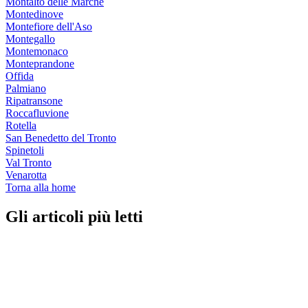
Montalto delle Marche
Montedinove
Montefiore dell'Aso
Montegallo
Montemonaco
Monteprandone
Offida
Palmiano
Ripatransone
Roccafluvione
Rotella
San Benedetto del Tronto
Spinetoli
Val Tronto
Venarotta
Torna alla home
Gli articoli più letti