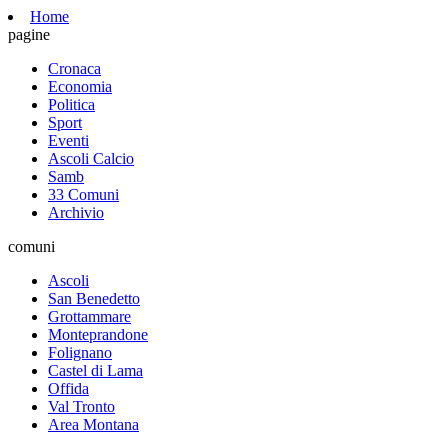
Home
pagine
Cronaca
Economia
Politica
Sport
Eventi
Ascoli Calcio
Samb
33 Comuni
Archivio
comuni
Ascoli
San Benedetto
Grottammare
Monteprandone
Folignano
Castel di Lama
Offida
Val Tronto
Area Montana