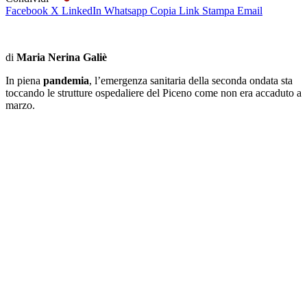
Facebook
X
LinkedIn
Whatsapp
Copia Link
Stampa
Email
di
Maria Nerina Galiè
In piena
pandemia
, l’emergenza sanitaria della seconda ondata sta
toccando le strutture ospedaliere del Piceno come non era accaduto a
marzo.