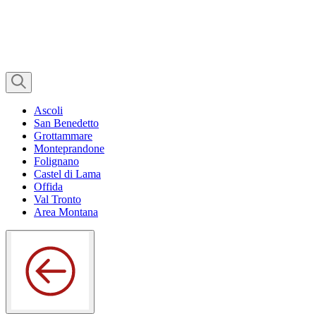
Ascoli
San Benedetto
Grottammare
Monteprandone
Folignano
Castel di Lama
Offida
Val Tronto
Area Montana