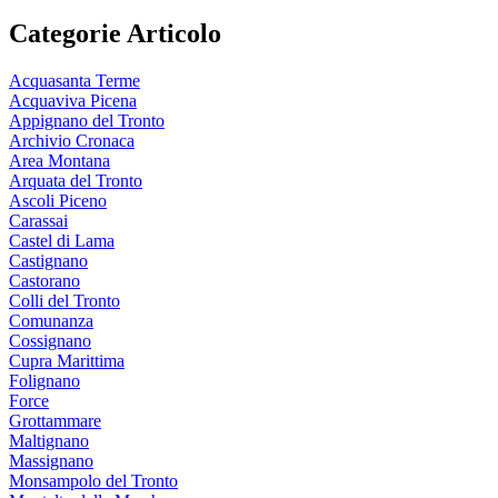
Categorie Articolo
Acquasanta Terme
Acquaviva Picena
Appignano del Tronto
Archivio Cronaca
Area Montana
Arquata del Tronto
Ascoli Piceno
Carassai
Castel di Lama
Castignano
Castorano
Colli del Tronto
Comunanza
Cossignano
Cupra Marittima
Folignano
Force
Grottammare
Maltignano
Massignano
Monsampolo del Tronto