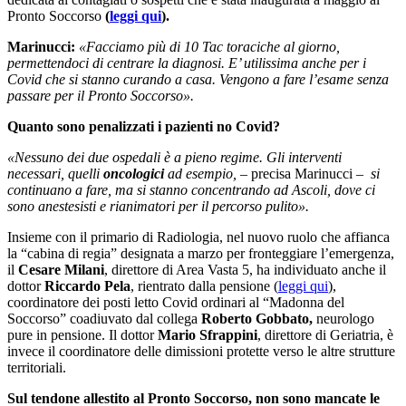
Pronto Soccorso
(
leggi qui
).
Marinucci:
«Facciamo più di 10 Tac toraciche al giorno,
permettendoci di centrare la diagnosi. E’ utilissima anche per i
Covid che si stanno curando a casa. Vengono a fare l’esame senza
passare per il Pronto Soccorso».
Quanto sono penalizzati i pazienti no Covid?
«Nessuno dei due ospedali è a pieno regime. Gli interventi
necessari, quelli
oncologici
ad esempio, –
precisa Marinucci
– si
continuano a fare, ma si stanno concentrando ad Ascoli, dove ci
sono anestesisti e rianimatori per il percorso pulito».
Insieme con il primario di Radiologia, nel nuovo ruolo che affianca
la “cabina di regia” designata a marzo per fronteggiare l’emergenza,
il
Cesare Milani
, direttore di Area Vasta 5, ha individuato anche il
dottor
Riccardo Pela
, rientrato dalla pensione (
leggi qui
),
coordinatore dei posti letto Covid ordinari al “Madonna del
Soccorso” coadiuvato dal collega
Roberto Gobbato,
neurologo
pure in pensione. Il dottor
Mario Sfrappini
, direttore di Geriatria, è
invece il coordinatore delle dimissioni protette verso le altre strutture
territoriali.
Sul tendone allestito al Pronto Soccorso, non sono mancate le