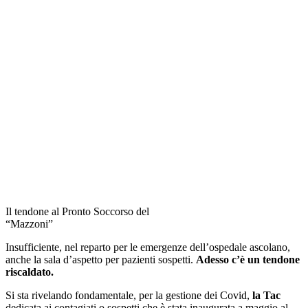
Il tendone al Pronto Soccorso del
“Mazzoni”
Insufficiente, nel reparto per le emergenze dell’ospedale ascolano,
anche la sala d’aspetto per pazienti sospetti.
Adesso c’è un tendone
riscaldato.
Si sta rivelando fondamentale, per la gestione dei Covid,
la Tac
dedicata ai contagiati o sospetti che è stata inaugurata a maggio al