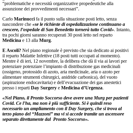
“problematiche e necessità organizzative propedeutiche alla
assunzione dei provvedimenti necessari”.
Carlo
Marinucci
fa il punto sulla situazione posti letto, senza
nascondere che
«se le richieste di ospedalizzazione continuano a
crescere, l’ospedale di San Benedetto tornerà tutto Covid»
. Intanto,
tra pochi giorni saranno recuperati 30 posti letto nel reparto
Medicina
e 13 alla
Murg
.
E Ascoli?
Nel piano regionale è previsto che sia dedicato ai positivi
il reparto Malattie Infettive (18 posti tutti occupati al momento).
Mentre è di ieri, 12 novembre, la delibera che dà il via ai lavori per
potenziare potenziare l’impianto di distribuzione gas medicinali
(ossigeno, protossido di azoto, aria medicinale, aria o azoto per
alimentare strumenti chirurgici, anidride carbonica), del vuoto
(aspirazione endocavitaria) e dell’evacuazione dei gas anestetici
presso i reparti
Day Surgery
e
Medicina d’Urgenza
.
«Nel Piano, il Pronto Soccorso deve avere una Murg per pazienti
Covid. Ce l’ha, ma non è più sufficiente. Si è quindi reso
necessario un ampliamento con il Day Surgery, che si trova al
terzo piano del “Mazzoni” ma vi si accede tramite un ascensore
separato direttamente dal Pronto Soccorso».