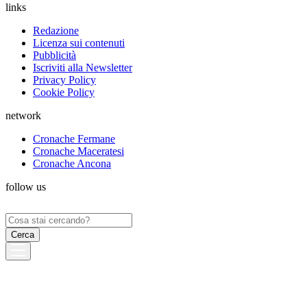
links
Redazione
Licenza sui contenuti
Pubblicità
Iscriviti alla Newsletter
Privacy Policy
Cookie Policy
network
Cronache Fermane
Cronache Maceratesi
Cronache Ancona
follow us
Ricerca
per: