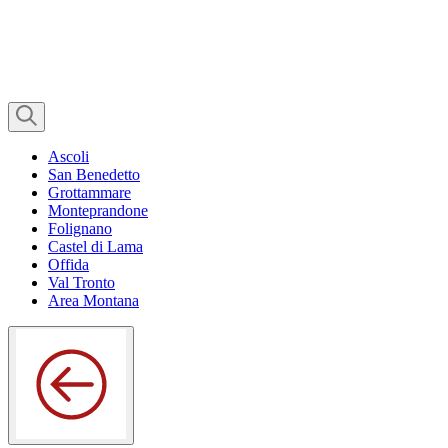
Ascoli
San Benedetto
Grottammare
Monteprandone
Folignano
Castel di Lama
Offida
Val Tronto
Area Montana