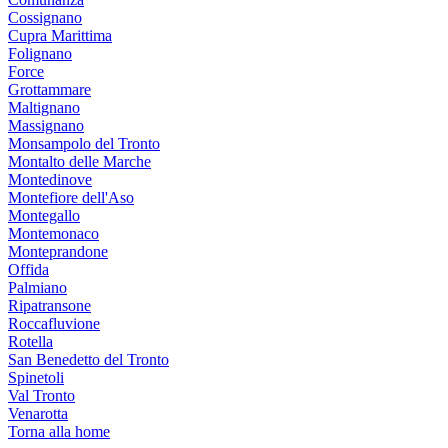
Cossignano
Cupra Marittima
Folignano
Force
Grottammare
Maltignano
Massignano
Monsampolo del Tronto
Montalto delle Marche
Montedinove
Montefiore dell'Aso
Montegallo
Montemonaco
Monteprandone
Offida
Palmiano
Ripatransone
Roccafluvione
Rotella
San Benedetto del Tronto
Spinetoli
Val Tronto
Venarotta
Torna alla home