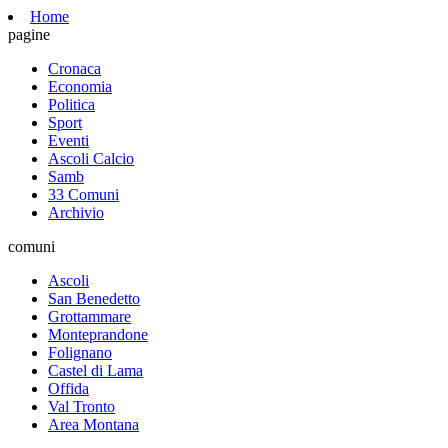
Home
pagine
Cronaca
Economia
Politica
Sport
Eventi
Ascoli Calcio
Samb
33 Comuni
Archivio
comuni
Ascoli
San Benedetto
Grottammare
Monteprandone
Folignano
Castel di Lama
Offida
Val Tronto
Area Montana