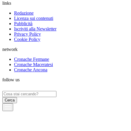
links
Redazione
Licenza sui contenuti
Pubblicità
Iscriviti alla Newsletter
Privacy Policy
Cookie Policy
network
Cronache Fermane
Cronache Maceratesi
Cronache Ancona
follow us
Ricerca
per: