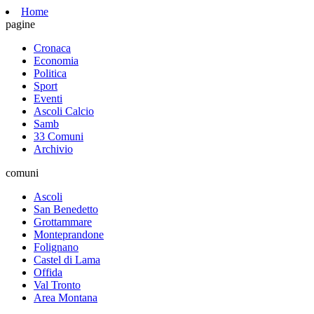
Home
pagine
Cronaca
Economia
Politica
Sport
Eventi
Ascoli Calcio
Samb
33 Comuni
Archivio
comuni
Ascoli
San Benedetto
Grottammare
Monteprandone
Folignano
Castel di Lama
Offida
Val Tronto
Area Montana