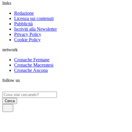
links
Redazione
Licenza sui contenuti
Pubblicità
Iscriviti alla Newsletter
Privacy Policy
Cookie Policy
network
Cronache Fermane
Cronache Maceratesi
Cronache Ancona
follow us
Ricerca
per: