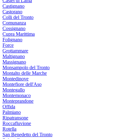
Castel di Lama
Castignano
Castorano
Colli del Tronto
Comunanza
Cossignano
Cupra Marittima
Folignano
Force
Grottammare
Maltignano
Massignano
Monsampolo del Tronto
Montalto delle Marche
Montedinove
Montefiore dell'Aso
Montegallo
Montemonaco
Monteprandone
Offida
Palmiano
Ripatransone
Roccafluvione
Rotella
San Benedetto del Tronto