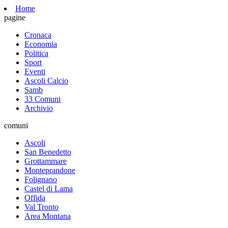
Home
pagine
Cronaca
Economia
Politica
Sport
Eventi
Ascoli Calcio
Samb
33 Comuni
Archivio
comuni
Ascoli
San Benedetto
Grottammare
Monteprandone
Folignano
Castel di Lama
Offida
Val Tronto
Area Montana