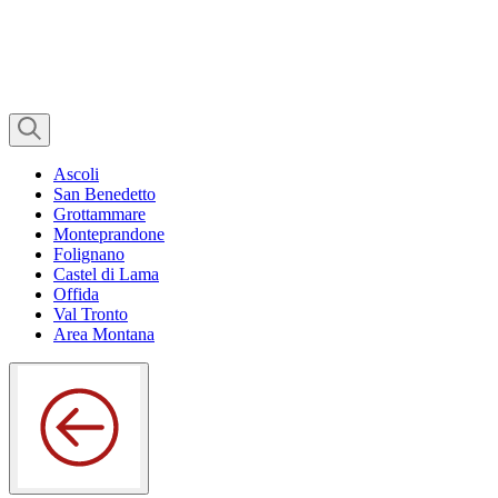
Ascoli
San Benedetto
Grottammare
Monteprandone
Folignano
Castel di Lama
Offida
Val Tronto
Area Montana