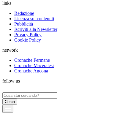
links
Redazione
Licenza sui contenuti
Pubblicità
Iscriviti alla Newsletter
Privacy Policy
Cookie Policy
network
Cronache Fermane
Cronache Maceratesi
Cronache Ancona
follow us
Ricerca
per: